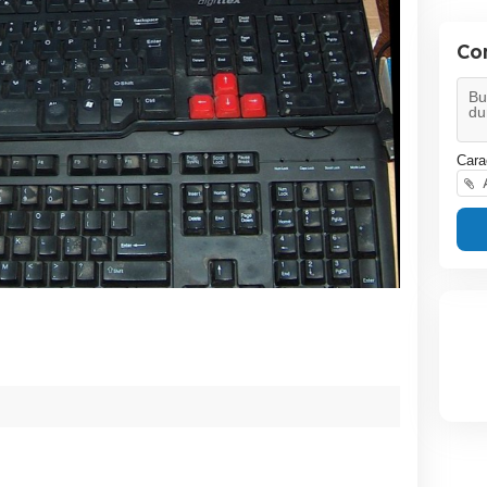
Co
Cara
A