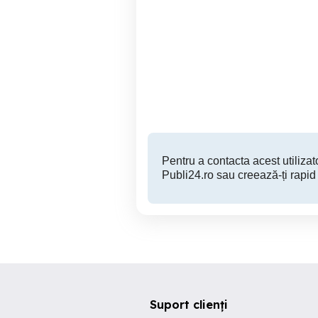
Memorii ram PC dual
Placa de baza socket 1700
channel kit 8Gb 1600Mhz
A
DDR3
Sector 3
150 RON
Pentru a contacta acest utilizato
Publi24.ro sau creează-ți rapid
Suport clienți