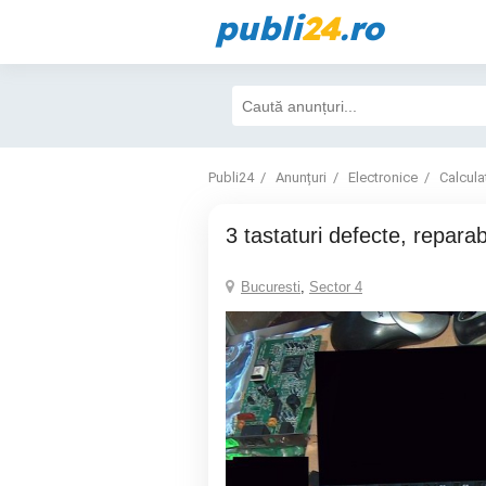
publi
24
.ro
Publi24
Anunțuri
Electronice
Calcula
3 tastaturi defecte, reparab
Bucuresti
,
Sector 4