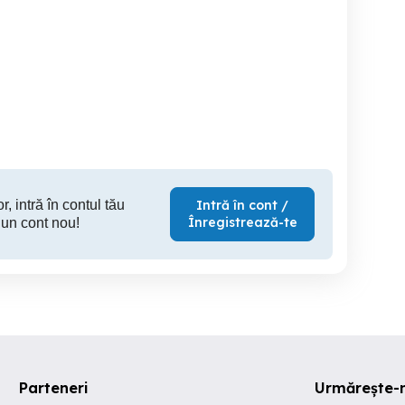
Memorie DDR II 800Mhz
vand placuta memorie
srock H610M-HDV M.2
2Gb Kingston
Sector 3
Sector 6
S
200 RON
20 RON
10
r, intră în contul tău
Intră în cont /
Înregistrează-te
 un cont nou!
Parteneri
Urmărește-