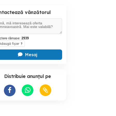
ntactează vânzătorul
ctere rămase:
2939
daugă fișier
?
Mesaj
Distribuie anunțul pe