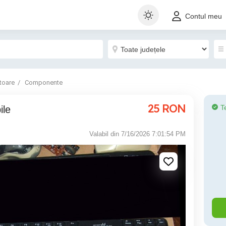
Contul meu
toare
Componente
25
RON
T
ile
Valabil din 7/16/2026 7:01:54 PM