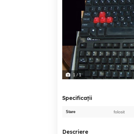
1
/ 1
Specificații
Stare
folosit
Descriere