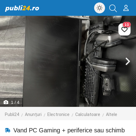
publi
24
.ro
10
1
/ 4
Publi24
Anunțuri
Electronice
Calculatoare
Altele
Vand PC Gaming + periferice sau schimb