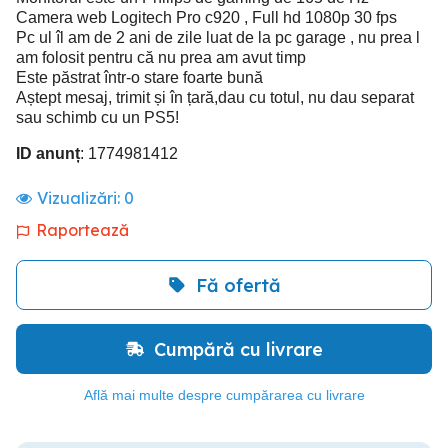
Camera web Logitech Pro c920 , Full hd 1080p 30 fps
Pc ul îl am de 2 ani de zile luat de la pc garage , nu prea l
am folosit pentru că nu prea am avut timp
Este păstrat într-o stare foarte bună
Aștept mesaj, trimit și în țară,dau cu totul, nu dau separat
sau schimb cu un PS5!
ID anunț
: 1774981412
Vizualizări:
0
Raportează
Fă ofertă
Cumpără cu livrare
Află mai multe despre cumpărarea cu livrare