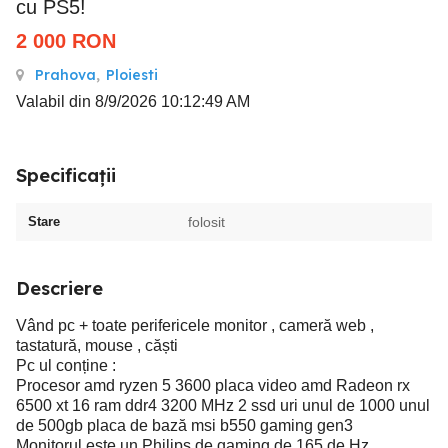
cu PS5!
2 000
RON
Prahova
,
Ploiesti
Valabil din 8/9/2026 10:12:49 AM
Specificații
Stare
folosit
Descriere
Vând pc + toate perifericele monitor , cameră web ,
tastatură, mouse , căști
Pc ul conține :
Procesor amd ryzen 5 3600 placa video amd Radeon rx
6500 xt 16 ram ddr4 3200 MHz 2 ssd uri unul de 1000 unul
de 500gb placa de bază msi b550 gaming gen3
Monitorul este un Philips de gaming de 165 de Hz