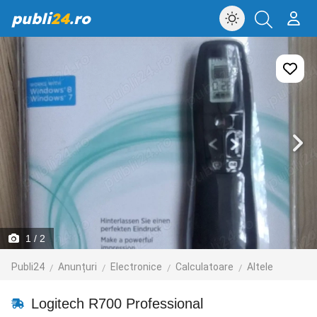
publi
24
.ro
1
/ 2
Publi24
Anunțuri
Electronice
Calculatoare
Altele
Logitech R700 Professional