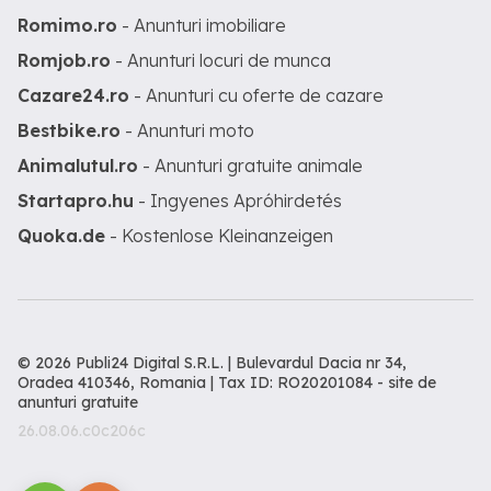
Romimo.ro
- Anunturi imobiliare
Romjob.ro
- Anunturi locuri de munca
Cazare24.ro
- Anunturi cu oferte de cazare
Bestbike.ro
- Anunturi moto
Animalutul.ro
- Anunturi gratuite animale
Startapro.hu
- Ingyenes Apróhirdetés
Quoka.de
- Kostenlose Kleinanzeigen
© 2026 Publi24 Digital S.R.L. | Bulevardul Dacia nr 34,
Oradea 410346, Romania | Tax ID: RO20201084 -
site de
anunturi gratuite
26.08.06.c0c206c