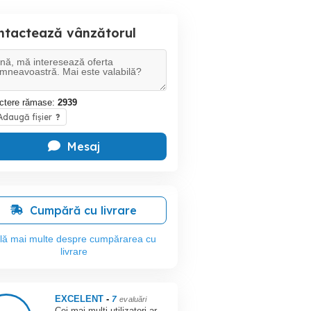
ntactează vânzătorul
ctere rămase:
2939
daugă fișier
?
Mesaj
Cumpără cu livrare
flă mai multe despre cumpărarea cu
livrare
EXCELENT
-
7
evaluări
Cei mai mulți utilizatori ar