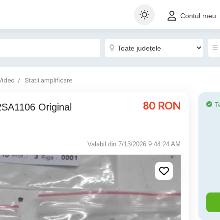
Contul meu
Video
Statii amplificare
80
RON
T
2SA1106 Original
Valabil din 7/13/2026 9:44:24 AM