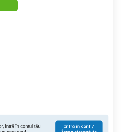
Se vinde urgent !!!
Egalizatoare amplif
Vand
technics sansui marantz
harman k,akai
Jibou
Dej
Cl
200 RON
300 RON
40
r, intră în contul tău
Intră în cont /