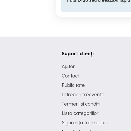
Publi24.ro sau creează-ți rapid
Suport clienți
Ajutor
Contact
Publicitate
Întrebări frecvente
Termeni și condiții
Lista categoriilor
Siguranța tranzacțiilor