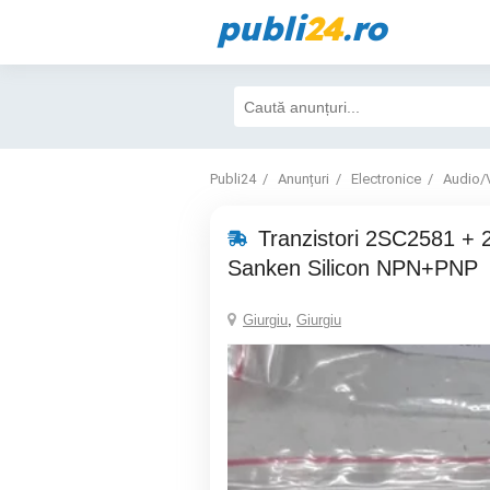
publi
24
.ro
Publi24
Anunțuri
Electronice
Audio/
Tranzistori 2SC2581 + 
Sanken Silicon NPN+PNP
Giurgiu
,
Giurgiu