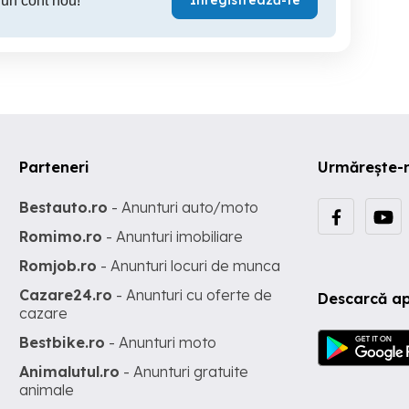
Înregistrează-te
 un cont nou!
Parteneri
Urmărește-
Bestauto.ro
- Anunturi auto/moto
Romimo.ro
- Anunturi imobiliare
Romjob.ro
- Anunturi locuri de munca
Cazare24.ro
- Anunturi cu oferte de
Descarcă ap
cazare
Bestbike.ro
- Anunturi moto
Animalutul.ro
- Anunturi gratuite
animale