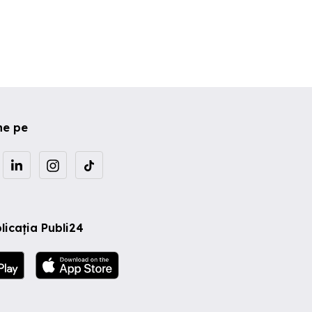
ne pe
licația Publi24