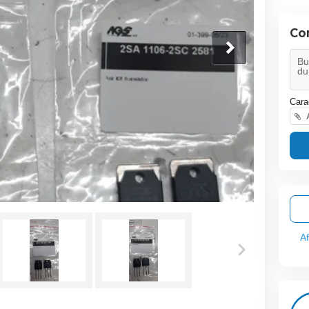
Co
Cara
A
A