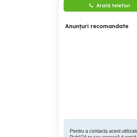
Arată telefon
Anunțuri recomandate
Diverse electronice
funcționale
Iasi
260 RON
Pentru a contacta acest utilizato