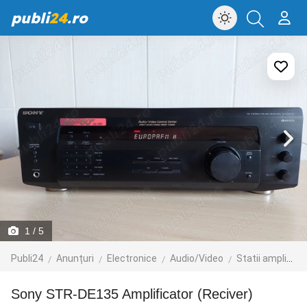
publi
24
.ro
1
/ 5
Publi24
Anunțuri
Electronice
Audio/Video
Statii amplificare
Sony STR-DE135 Amplificator (Reciver)