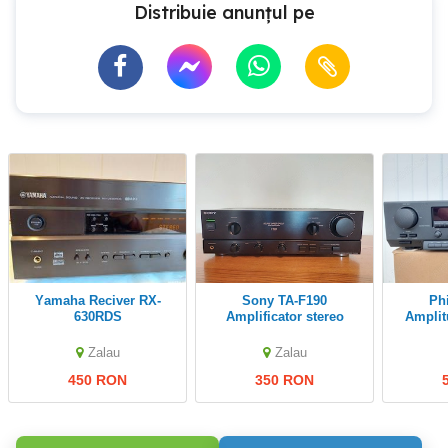
Distribuie anunțul pe
Yamaha Reciver RX-
Sony TA-F190
Philips FR940
630RDS
Amplificator stereo
Amplit
Zalau
Zalau
450 RON
350 RON