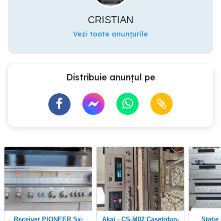
CRISTIAN
Vezi toate anunțurile
Distribuie anunțul pe
receiver PIONEER Sx-
Akai - CS-M02 Casetofon-
statie de amplificare