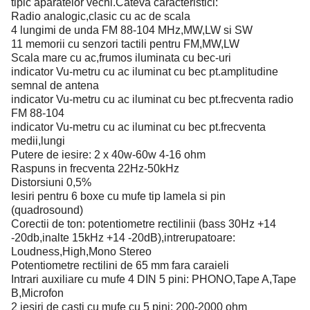
tipic aparatelor vechi.Cateva caracteristici:
Radio analogic,clasic cu ac de scala
4 lungimi de unda FM 88-104 MHz,MW,LW si SW
11 memorii cu senzori tactili pentru FM,MW,LW
Scala mare cu ac,frumos iluminata cu bec-uri
indicator Vu-metru cu ac iluminat cu bec pt.amplitudine
semnal de antena
indicator Vu-metru cu ac iluminat cu bec pt.frecventa radio
FM 88-104
indicator Vu-metru cu ac iluminat cu bec pt.frecventa
medii,lungi
Putere de iesire: 2 x 40w-60w 4-16 ohm
Raspuns in frecventa 22Hz-50kHz
Distorsiuni 0,5%
Iesiri pentru 6 boxe cu mufe tip lamela si pin
(quadrosound)
Corectii de ton: potentiometre rectilinii (bass 30Hz +14
-20db,inalte 15kHz +14 -20dB),intrerupatoare:
Loudness,High,Mono Stereo
Potentiometre rectilini de 65 mm fara caraieli
Intrari auxiliare cu mufe 4 DIN 5 pini: PHONO,Tape A,Tape
B,Microfon
2 iesiri de casti cu mufe cu 5 pini: 200-2000 ohm