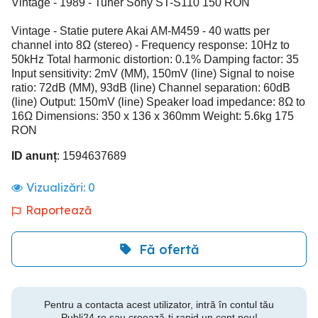
Vintage - 1989 - Tuner Sony ST-S110 150 RON
Vintage - Statie putere Akai AM-M459 - 40 watts per
channel into 8Ω (stereo) - Frequency response: 10Hz to
50kHz Total harmonic distortion: 0.1% Damping factor: 35
Input sensitivity: 2mV (MM), 150mV (line) Signal to noise
ratio: 72dB (MM), 93dB (line) Channel separation: 60dB
(line) Output: 150mV (line) Speaker load impedance: 8Ω to
16Ω Dimensions: 350 x 136 x 360mm Weight: 5.6kg 175
RON
ID anunț
: 1594637689
Vizualizări:
0
Raportează
Fă ofertă
Pentru a contacta acest utilizator, intră în contul tău
Publi24.ro sau creează-ți rapid un cont nou!