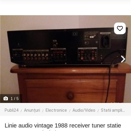
1
/ 5
Publi24
Anunțuri
Electronice
Audio/Video
Statii amplificare
Linie audio vintage 1988 receiver tuner statie