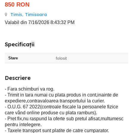
850
RON
Timis
,
Timisoara
Valabil din 7/16/2026 8:43:32 PM
Specificații
Stare
folosit
Descriere
- Fara schimburi va rog.
- Trimit in tara numai cu plata produs in cont,inainte de
expediere,contravaloarea transportului la curier.
- O.U.G. 67 2022(controale fiscale la persoanele fizice
care vând online produse cu plata ramburs).
- Pret fix,nu raspund la oferte sub pretul afisat,multumesc
pentru intelegere.
- Taxele transport sunt platite de catre cumparator.