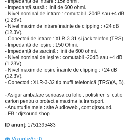
- Impedanță de intrare : 15k ohmi.
- Impedanță sursă : linii de 600 ohmi.
- Nivel nominal de intrare : comutabil -20dB sau +4 dB
(1.23V).
- Nivel maxim de intrare înainte de clipping : +24 dB
(12.3V).
- Conectori de intrare : XLR-3-31 și jack telefon (TRS).
- Impedanță de ieșire : 150 Ohmi.
- Impedanță de sarcină : linii de 600 ohmi.
- Nivel nominal de ieșire : comutabil -20dB sau +4 dB
(1.23V).
- Nivel maxim de ieșire înainte de clipping : +24 dB
(12.3V).
- Conectori : XLR-3-32 tip mufă telefonică (TRS)(A, B).
- Asigur ambalare serioasa cu folie , polistiren si cutie
carton pentru o protectie maxima la transport.
- Anunturile mele : site Audioweb , cont djrsound.
- FB : djrsound.shop
ID anunț
: 1751395483
Vizualizări:
0