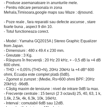
- Produse asemanatoare in anunturile mele.
- Pentru ridicare personala in zona
Mehala,Timisoara,google maps sau Waze : djrsound.
- Poze reale , fara reparatii sau defecte ascunse , stare
foarte buna , aspect 9 din 10.
- Totul functioneaza corect.
- Model : Yamaha GQ2015A | Stereo Graphic Equalizer
from Japan.
- Dimensiuni : 480 x 49.4 x 230 mm.
- Greutate : 3 Kg.
- Răspuns în frecvență : 20 Hz 20 kHz, + - 0,5 dB la +4 dB
600 ohmi.
- THD : < 0,05% (THD+N), 20Hz 20kHz la +4 dB* 600
ohmi, Ecuația este complet plată (0dB).
- Zgomot și zumzet : (Medie, Rs=600 ohmi BPF: 20Hz
20kHz): -96dB.
- Câștig maxim de tensiune : nivel de intrare 0dB la max.
- Frecvențe centrale : 15 benzi (2 3 octavă) 25, 40, 63, 1 k,
1.6k, 2.5k, 4k, 6.3k, 10k, 16kHz.
- Interval : comutabil 6dB sau 12dB.