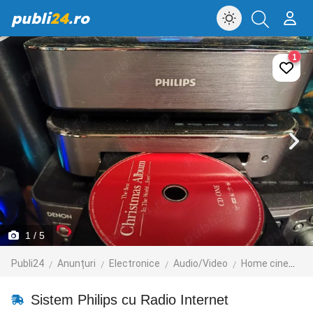
publi
24
.ro
1
1
/ 5
Publi24
Anunțuri
Electronice
Audio/Video
Home cinema
Sistem Philips cu Radio Internet