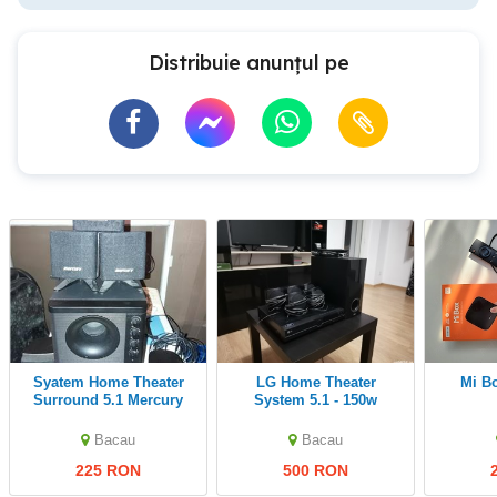
Distribuie anunțul pe
Syatem Home Theater
LG Home Theater
Mi 
Surround 5.1 Mercury
System 5.1 - 150w
HT-4500
Bacau
Bacau
225 RON
500 RON