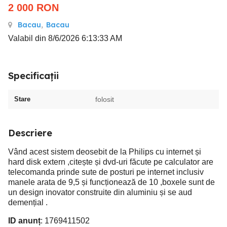
2 000
RON
Bacau
,
Bacau
Valabil din 8/6/2026 6:13:33 AM
Specificații
Stare
folosit
Descriere
Vând acest sistem deosebit de la Philips cu internet și
hard disk extern ,citește și dvd-uri făcute pe calculator are
telecomanda prinde sute de posturi pe internet inclusiv
manele arata de 9,5 și funcționează de 10 ,boxele sunt de
un design inovator construite din aluminiu și se aud
demențial .
ID anunț
: 1769411502