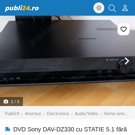
publi
24
.ro
1
/ 3
Publi24
Anunțuri
Electronice
Audio/Video
Home cinema
DVD Sony DAV-DZ330 cu STATIE 5.1 fără