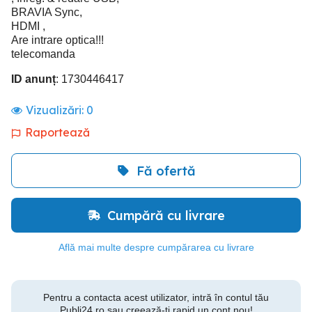
BRAVIA Sync,
HDMI ,
Are intrare optica!!!
telecomanda
ID anunț
: 1730446417
Vizualizări:
0
Raportează
Fă ofertă
Cumpără cu livrare
Află mai multe despre cumpărarea cu livrare
Pentru a contacta acest utilizator, intră în contul tău
Publi24.ro sau creează-ți rapid un cont nou!