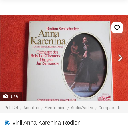
1
/ 6
Publi24
Anunțuri
Electronice
Audio/Video
Compact discuri
vinil Anna Karenina-Rodion