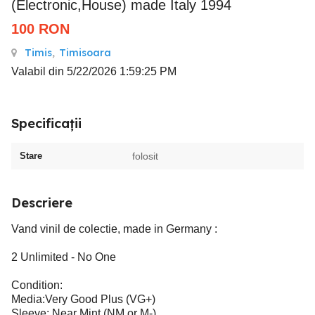
(Electronic,House) made Italy 1994
100
RON
Timis
,
Timisoara
Valabil din 5/22/2026 1:59:25 PM
Specificații
Stare
folosit
Descriere
Vand vinil de colectie, made in Germany :
2 Unlimited - No One
Condition:
Media:Very Good Plus (VG+)
Sleeve: Near Mint (NM or M-)