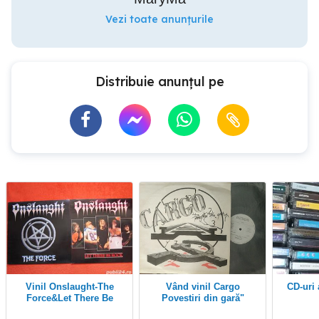
Vezi toate anunțurile
Distribuie anunțul pe
vinil Onslaught-The
Vând vinil Cargo
CD-uri
Force&Let There Be
Povestiri din gară"
Rock-1st Ed.-