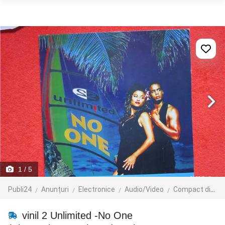
1
/ 5
Publi24
Anunțuri
Electronice
Audio/Video
Compact discuri
vinil 2 Unlimited -No One