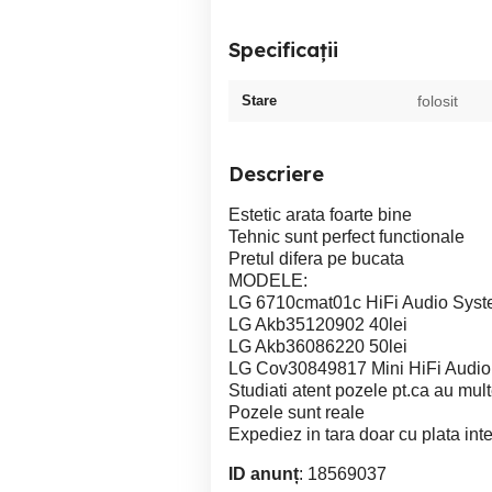
Specificații
Stare
folosit
Descriere
Estetic arata foarte bine
Tehnic sunt perfect functionale
Pretul difera pe bucata
MODELE:
LG 6710cmat01c HiFi Audio Syst
LG Akb35120902 40lei
LG Akb36086220 50lei
LG Cov30849817 Mini HiFi Audio
Studiati atent pozele pt.ca au mul
Pozele sunt reale
Expediez in tara doar cu plata int
ID anunț
: 18569037