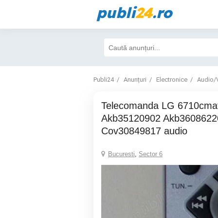
publi
24
.ro
Publi24
Anunțuri
Electronice
Audio/
Telecomanda LG 6710cmat01c
Akb35120902 Akb3608622
Cov30849817 audio
Bucuresti
,
Sector 6