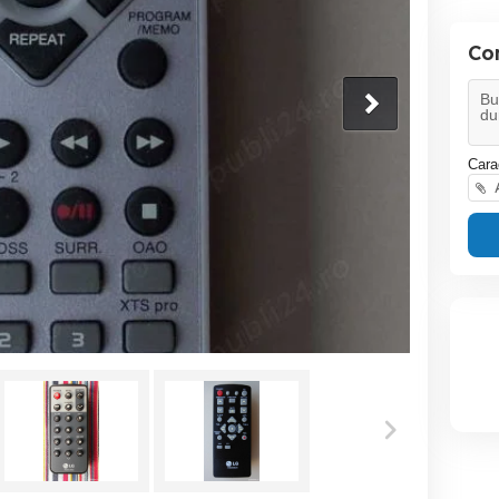
Co
Cara
A