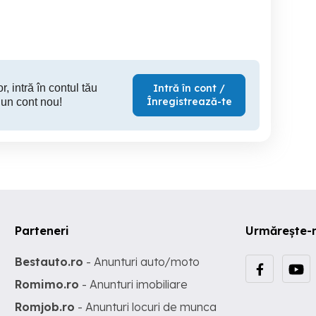
Timisoara
Ploiesti
300 RON
5,000 RON
25
r, intră în contul tău
Intră în cont /
Înregistrează-te
 un cont nou!
Parteneri
Urmărește-
Bestauto.ro
- Anunturi auto/moto
Romimo.ro
- Anunturi imobiliare
Romjob.ro
- Anunturi locuri de munca