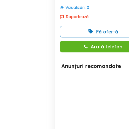
Vizualizări:
0
Raportează
Fă ofertă
Arată telefon
Anunțuri recomandate
Combina Lg LF-U850 cu
Sistem Hi-Fi, combină LG
defect