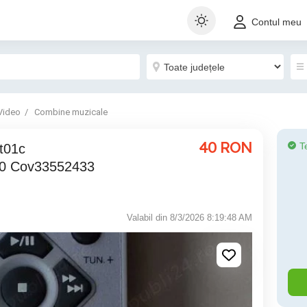
Contul meu
Video
Combine muzicale
40
RON
T
0 Cov33552433
Valabil din 8/3/2026 8:19:48 AM