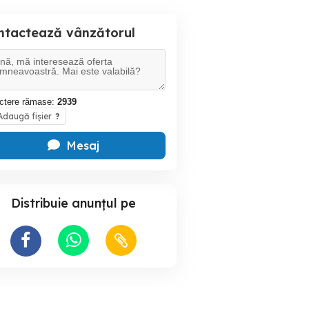
ntactează vânzătorul
ctere rămase:
2939
daugă fișier
?
Mesaj
Distribuie anunțul pe