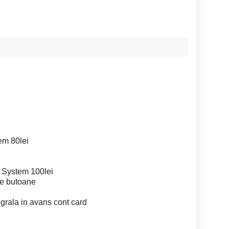
em 80lei
 System 100lei
te butoane
egrala in avans cont card