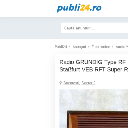
publi
24
.ro
Publi24
Anunțuri
Electronice
Audio/
Radio GRUNDIG Type RF 160 STEREO
Staßfurt VEB RFT Super R
Bucuresti
,
Sector 2