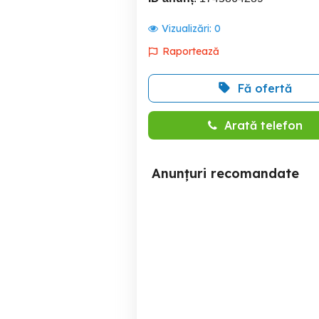
Vizualizări:
0
Raportează
Fă ofertă
Arată telefon
Anunțuri recomandate
Radio Imperial ST 2000
Radiocasetofon de colectie
st