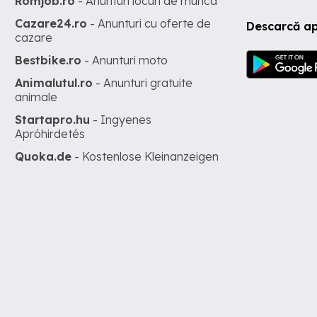
Romjob.ro
- Anunturi locuri de munca
Cazare24.ro
- Anunturi cu oferte de
Descarcă ap
cazare
Bestbike.ro
- Anunturi moto
Animalutul.ro
- Anunturi gratuite
animale
Startapro.hu
- Ingyenes
Apróhirdetés
Quoka.de
- Kostenlose Kleinanzeigen