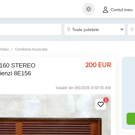
Contul meu
Video
Combine muzicale
200
EUR
ienzi 8E156
Valabil din 8/6/2026 9:58:55 AM
1