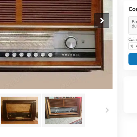
Co
Cara
A