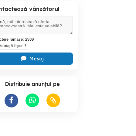
ntactează vânzătorul
ctere rămase:
2939
daugă fișier
?
Mesaj
Distribuie anunțul pe