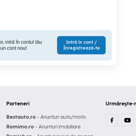
Constanta
Baia Mare
150 RON
1,100 RON
13
r, intră în contul tău
Intră în cont /
Înregistrează-te
 un cont nou!
Parteneri
Urmărește-
Bestauto.ro
- Anunturi auto/moto
Romimo.ro
- Anunturi imobiliare