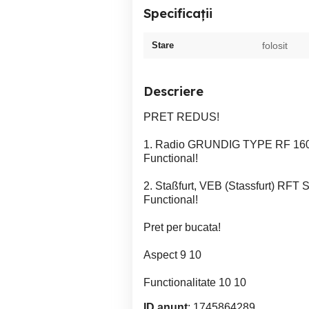
Specificații
Stare
folosit
Descriere
PRET REDUS!
1. Radio GRUNDIG TYPE RF 160 
Functional!
2. Staßfurt, VEB (Stassfurt) RFT 
Functional!
Pret per bucata!
Aspect 9 10
Functionalitate 10 10
ID anunț
: 1745864289