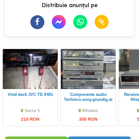
Distribuie anunțul pe
Vind deck JVC TD X401
componente audio
Receiver TELEFUNKEN
Technics.sony.grundig.aiwa
Alle
am
radio+b
Sector 5
Mihaileni
210 RON
300 RON