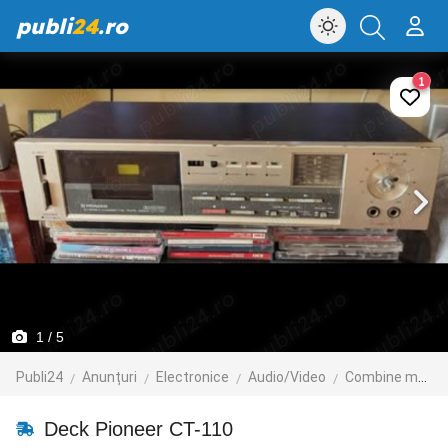
publi
24
.ro
1
1
/ 5
Publi24
Anunțuri
Electronice
Audio/Video
Combine muzicale
Deck Pioneer CT-110