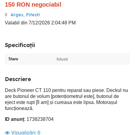
150
RON
negociabil
Arges
,
Pitesti
Valabil din 7/12/2026 2:04:48 PM
Specificații
Stare
folosit
Descriere
Deck Pioneer CT 110 pentru reparat sau piese. Deckul nu
are butonul de volum [potențiometrul este], butonul de
eject este rupt [îl am] și cureaua este lipsa. Motorașul
funcționează.
ID anunț
: 1738238704
Vizualizări:
0