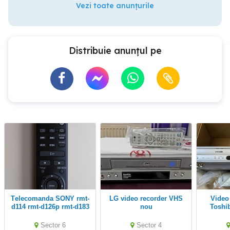
Vezi toate anunțurile
Distribuie anunțul pe
Telecomanda SONY rmt-
LG video recorder VHS
Video DVD recorder
d114 rmt-d126p rmt-d183
nou
Toshi
rmt-d187p PANASONIC
N2qaec000003 tv dvd foto
Sector 6
Sector 4