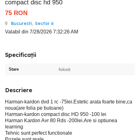
compact disc hd 950
75
RON
Bucuresti
,
Sector 6
Valabil din 7/28/2026 7:32:26 AM
Specificații
Stare
folosit
Descriere
Harman-kardon dvd 1 rc -75lei.Estetic arata foarte bine,ca
noua(are folia pe butoane)
Harman-kardon compact disc HD 950 -100 lei
Harman Kardon Avr 80 Rds -200lei.Are si optiunea
learning
Tehnic sunt perfect functionale
Pozele sunt reale