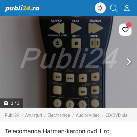
publi
24
.ro
1
1
/ 2
Publi24
Anunțuri
Electronice
Audio/Video
CD-DVD playere
telecomanda Harman-kardon dvd 1 rc,