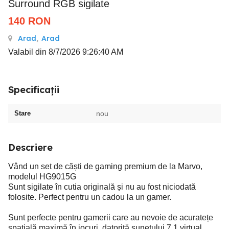
Surround RGB sigilate
140
RON
Arad
,
Arad
Valabil din 8/7/2026 9:26:40 AM
Specificații
Stare
nou
Descriere
Vând un set de căști de gaming premium de la Marvo,
modelul HG9015G
Sunt sigilate în cutia originală și nu au fost niciodată
folosite. Perfect pentru un cadou la un gamer.
Sunt perfecte pentru gamerii care au nevoie de acuratețe
spațială maximă în jocuri, datorită sunetului 7.1 virtual.