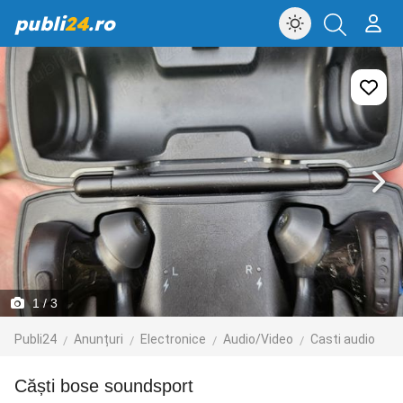
publi
24
.ro
1
/ 3
Publi24
Anunțuri
Electronice
Audio/Video
Casti audio
Căști bose soundsport