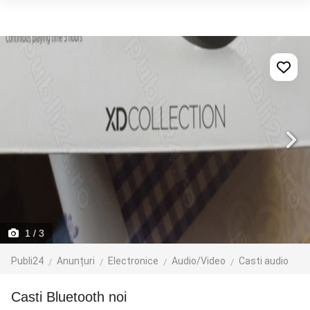
1
/ 3
Publi24
Anunțuri
Electronice
Audio/Video
Casti audio
casti Bluetooth noi