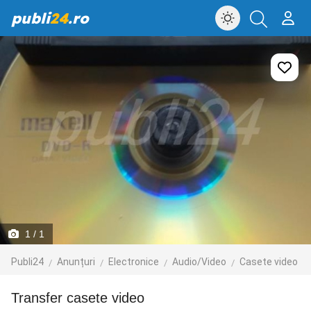
publi
24
.ro
1
/ 1
Publi24
Anunțuri
Electronice
Audio/Video
Casete video
Transfer casete video