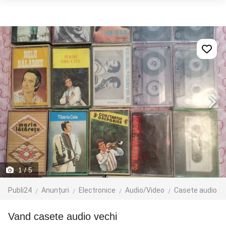
1
/ 5
Publi24
Anunțuri
Electronice
Audio/Video
Casete audio
Vand casete audio vechi