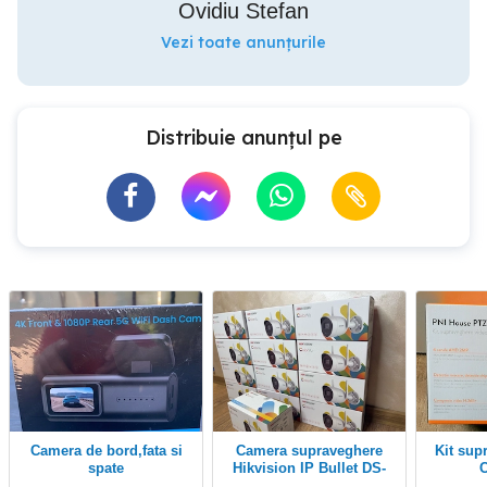
Ovidiu Stefan
Vezi toate anunțurile
Distribuie anunțul pe
Camera de bord,fata si
Camera supraveghere
Kit supraveghere video
spate
Hikvision IP Bullet DS-
2CV2027G0-LDW(2.8mm)
House,NV