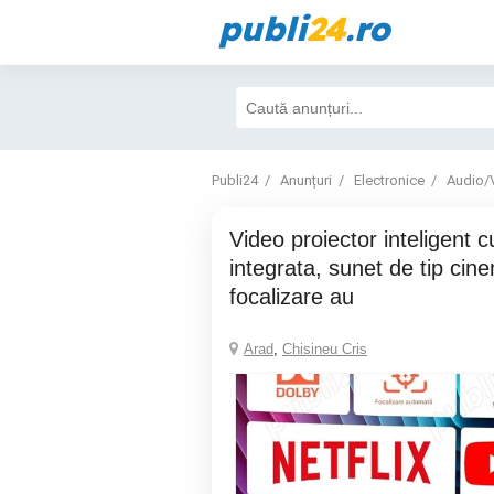
publi
24
.ro
Publi24
Anunțuri
Electronice
Audio/
Video proiector inteligent cu aplicatie Netflix
integrata, sunet de tip ci
focalizare au
Arad
,
Chisineu Cris