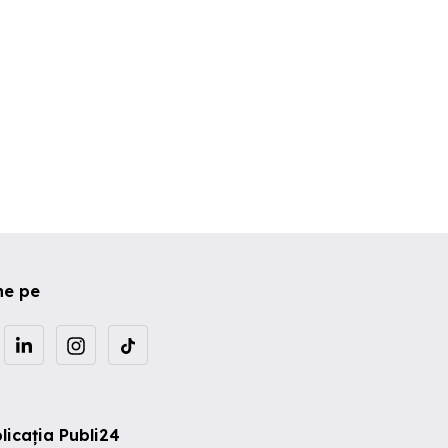
ne pe
licația Publi24