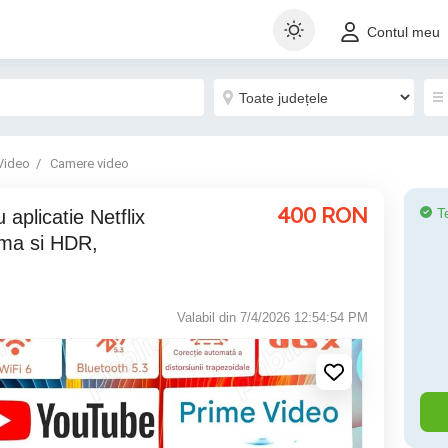
Contul meu
Video
Camere video
400
RON
T
nema si HDR,
Valabil din 7/4/2026 12:54:54 PM