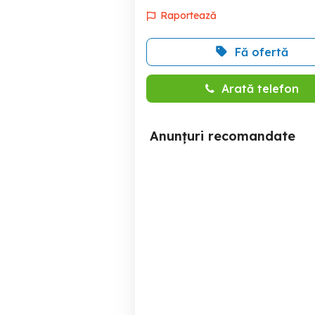
Raportează
Fă ofertă
Arată telefon
Anunțuri recomandate
Vând camere color PNI și
DVR noi
Arad
400 RON