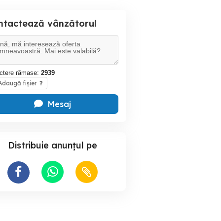
ntactează vânzătorul
ctere rămase:
2939
daugă fișier
?
Mesaj
Distribuie anunțul pe