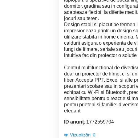
dormitor, gradina sau in configura
adapteaza flexibil la diferite medii
jocuri sau teren.
Design stabil si placut pe termen 
impresioneaza printr-un design soli
utilizare stabila in home cinema. M
caldurii asigura o experienta de vi
lungi de filmare, seriale sau jocur
intuitiva fac din proiector o solutie
Centrul multifunctional de diverti
doar un proiector de filme, ci si u
liber. Accepta PPT, Excel si alte p
prezentari scolare sau in scopuri e
echipat cu Wi-Fi si Bluetooth, pr
sensibilitate pentru o reactie si ma
pentru prieteni si familie: divertis
elegant.
ID anunț
: 1772559704
Vizualizări:
0