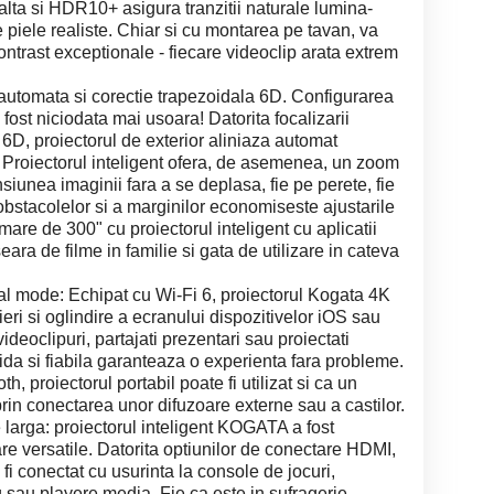
alta si HDR10+ asigura tranzitii naturale lumina-
de piele realiste. Chiar si cu montarea pe tavan, va
contrast exceptionale - fiecare videoclip arata extrem
 automata si corectie trapezoidala 6D. Configurarea
ost niciodata mai usoara! Datorita focalizarii
 6D, proiectorul de exterior aliniaza automat
 Proiectorul inteligent ofera, de asemenea, un zoom
unea imaginii fara a se deplasa, fie pe perete, fie
bstacolelor si a marginilor economiseste ajustarile
re de 300" cu proiectorul inteligent cu aplicatii
eara de filme in familie si gata de utilizare in cateva
ual mode: Echipat cu Wi-Fi 6, proiectorul Kogata 4K
ieri si oglindire a ecranului dispozitivelor iOS sau
ideoclipuri, partajati prezentari sau proiectati
ida si fiabila garanteaza o experienta fara probleme.
, proiectorul portabil poate fi utilizat si ca un
prin conectarea unor difuzoare externe sau a castilor.
te larga: proiectorul inteligent KOGATA a fost
are versatile. Datorita optiunilor de conectare HDMI,
fi conectat cu usurinta la console de jocuri,
g sau playere media. Fie ca este in sufragerie,