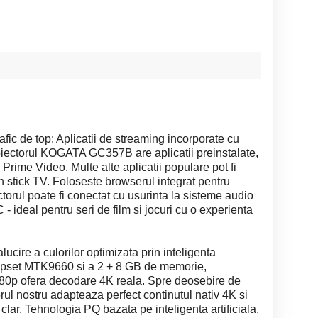
ic de top: Aplicatii de streaming incorporate cu
iectorul KOGATA GC357B are aplicatii preinstalate,
Prime Video. Multe alte aplicatii populare pot fi
 un stick TV. Foloseste browserul integrat pentru
ctorul poate fi conectat cu usurinta la sisteme audio
 ideal pentru seri de film si jocuri cu o experienta
ucire a culorilor optimizata prin inteligenta
 chipset MTK9660 si a 2 + 8 GB de memorie,
1080p ofera decodare 4K reala. Spre deosebire de
rul nostru adapteaza perfect continutul nativ 4K si
clar. Tehnologia PQ bazata pe inteligenta artificiala,