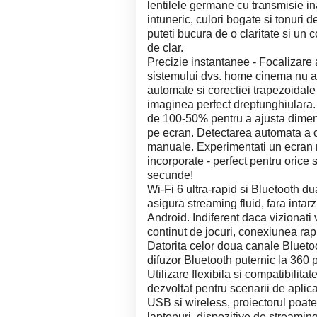
lentilele germane cu transmisie in
intuneric, culori bogate si tonuri 
puteti bucura de o claritate si un 
de clar.
Precizie instantanee - Focalizare
sistemului dvs. home cinema nu a f
automate si corectiei trapezoidale
imaginea perfect dreptunghiulara.
de 100-50% pentru a ajusta dimensi
pe ecran. Detectarea automata a o
manuale. Experimentati un ecran ma
incorporate - perfect pentru orice s
secunde!
Wi-Fi 6 ultra-rapid si Bluetooth d
asigura streaming fluid, fara intarz
Android. Indiferent daca vizionati v
continut de jocuri, conexiunea rap
Datorita celor doua canale Bluetooth
difuzor Bluetooth puternic la 360 
Utilizare flexibila si compatibilita
dezvoltat pentru scenarii de aplic
USB si wireless, proiectorul poate 
laptopuri, dispozitive de streamin