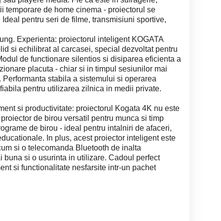
tii temporare de home cinema - proiectorul se
. Ideal pentru seri de filme, transmisiuni sportive,
lung. Experienta: proiectorul inteligent KOGATA
d si echilibrat al carcasei, special dezvoltat pentru
odul de functionare silentios si disiparea eficienta a
zionare placuta - chiar si in timpul sesiunilor mai
i. Performanta stabila a sistemului si operarea
 fiabila pentru utilizarea zilnica in medii private.
sment si productivitate: proiectorul Kogata 4K nu este
n proiector de birou versatil pentru munca si timp
rograme de birou - ideal pentru intalniri de afaceri,
ducationale. In plus, acest proiector inteligent este
ecum si o telecomanda Bluetooth de inalta
i buna si o usurinta in utilizare. Cadoul perfect
ment si functionalitate nesfarsite intr-un pachet