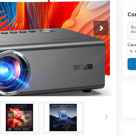
Co
Cara
A