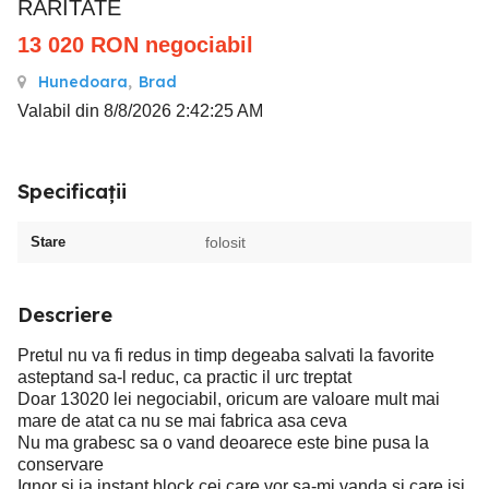
RARITATE
13 020
RON
negociabil
Hunedoara
,
Brad
Valabil din 8/8/2026 2:42:25 AM
Specificații
Stare
folosit
Descriere
Pretul nu va fi redus in timp degeaba salvati la favorite
asteptand sa-l reduc, ca practic il urc treptat
Doar 13020 lei negociabil, oricum are valoare mult mai
mare de atat ca nu se mai fabrica asa ceva
Nu ma grabesc sa o vand deoarece este bine pusa la
conservare
Ignor si ia instant block cei care vor sa-mi vanda si care isi