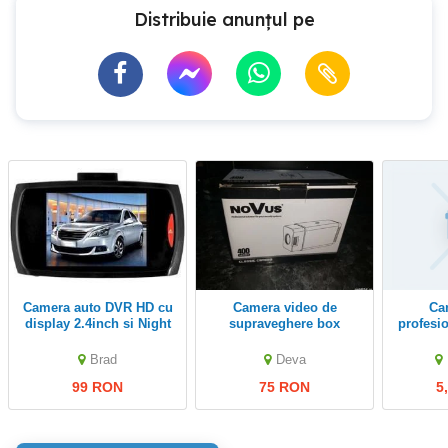
Distribuie anunțul pe
Camera auto DVR HD cu
camera video de
camera video
display 2.4inch si Night
supraveghere box
profesi
Vision, nouă
Brad
Deva
99 RON
75 RON
5