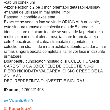
-cabluri conexiuni
-vizor electronic 2 pe 3 inch orientabil detasabil-Display
-manual de utilizare in mai multe limbi
Pastrata in conditie excelenta
Exact ce se vede in foto se vinde ORIGINALA nu copie,
este singura ramasa din colectia mea de 5 aproape
identice, care de acum inainte se vor vinde la preturi deja
mult mai mari decat oferta mea, iar care le-am dat deja
cele 4 bucati au luat calea strainatatii majoritatea la
colectionari straini, de mi-am achitat datoriile, asadar a mai
ramas singura bucata completa si la fel voi face in cazurile
urmatoare
Doar pentru cunoscatori nostalgici si COLECTIONARII
CARE STIU CA OBIECTELE DE COLECTIE NU-SI
PIERD NICIODATA VALOAREA, CI SI-O CRESC DE LA
AN LA AN
DECI REPREZINTA O INVESTITIE SIGURA !
ID anunț
: 1760421493
Vizualizări:
0
Raportează