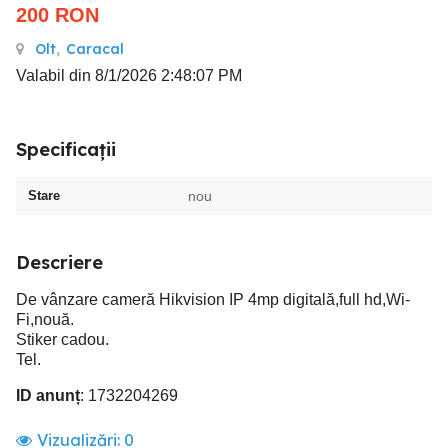
200
RON
Olt
,
Caracal
Valabil din 8/1/2026 2:48:07 PM
Specificații
Stare
nou
Descriere
De vânzare cameră Hikvision IP 4mp digitală,full hd,Wi-
Fi,nouă.
Stiker cadou.
Tel.
ID anunț
: 1732204269
Vizualizări:
0