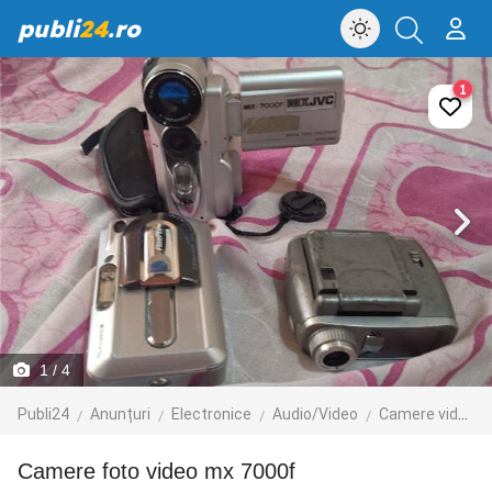
publi
24
.ro
1
1
/ 4
Publi24
Anunțuri
Electronice
Audio/Video
Camere video
Camere foto video mx 7000f