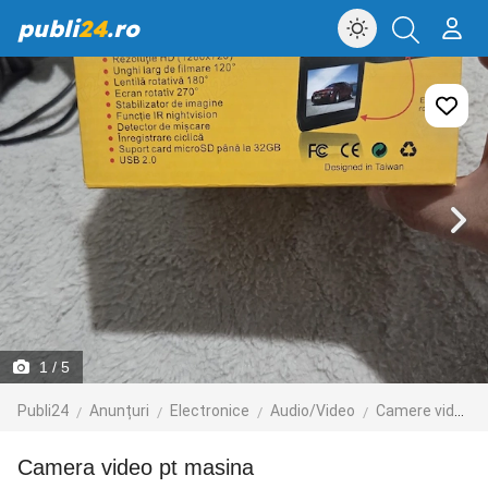
publi
24
.ro
1
/ 5
Publi24
Anunțuri
Electronice
Audio/Video
Camere video
Camera video pt masina