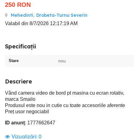
250
RON
Mehedinti
,
Drobeta-Turnu Severin
Valabil din 8/7/2026 12:17:19 AM
Specificații
Stare
nou
Descriere
Vând camera video de bord pt masina cu ecran rotativ,
marca Smailo
Produsul este nou in cutie cu toate accesoriile aferente
Preț usor negociabil
ID anunț
: 1777662647
Vizualizări:
0