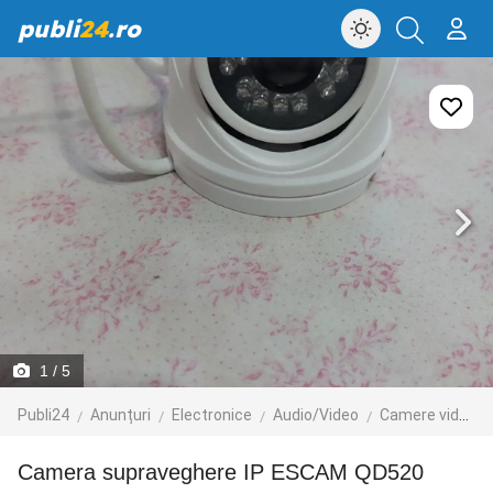
publi
24
.ro
1
/ 5
Publi24
Anunțuri
Electronice
Audio/Video
Camere video
Camera supraveghere IP ESCAM QD520