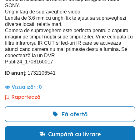
SONY.
Unghi larg de supraveghere video
Lentila de 3.6 mm cu unghi fix te ajuta sa supraveghezi
diverse locatii relativ mari.
Camera de supraveghere este perfecta pentru a captura
imagini pe timpul noptii si pe timpul zilei. Vine echipata cu
filtru infrarorșu IR CUT si led-uri IR care se activeaza
atunci cand camera nu mai primeste destula lumina. Se
conectează la un DVR
Publi24_1708160017
ID anunț
: 1732106541
Vizualizări:
0
Raportează
Fă ofertă
Cumpără cu livrare