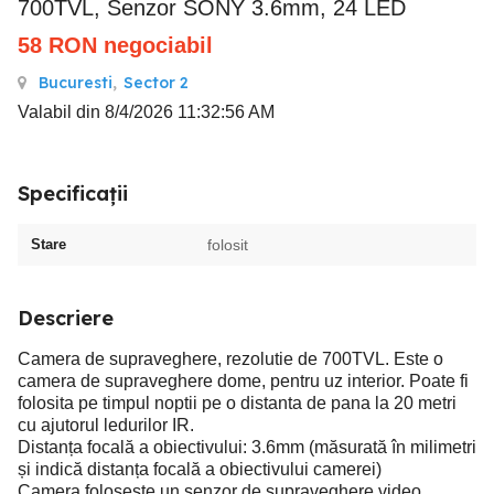
700TVL, Senzor SONY 3.6mm, 24 LED
58
RON
negociabil
Bucuresti
,
Sector 2
Valabil din 8/4/2026 11:32:56 AM
Specificații
Stare
folosit
Descriere
Camera de supraveghere, rezolutie de 700TVL. Este o
camera de supraveghere dome, pentru uz interior. Poate fi
folosita pe timpul noptii pe o distanta de pana la 20 metri
cu ajutorul ledurilor IR.
Distanța focală a obiectivului: 3.6mm (măsurată în milimetri
și indică distanța focală a obiectivului camerei)
Camera foloseste un senzor de supraveghere video