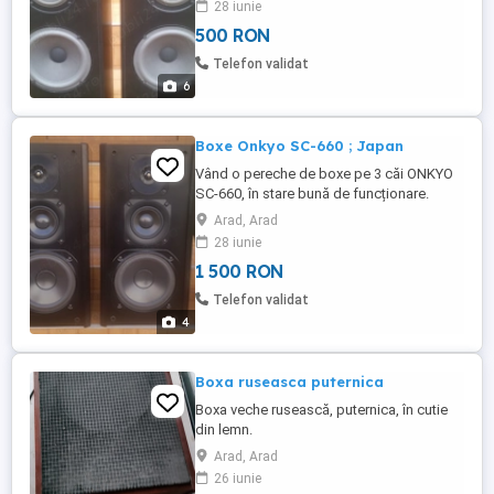
28 iunie
500 RON
Telefon validat
6
Boxe Onkyo SC-660 ; Japan
Vând o pereche de boxe pe 3 căi ONKYO
SC-660, în stare bună de funcționare.
Boxele arată bine, totul original, bass
Arad, Arad
20cm, tweeter titan, sunet de calitate,
28 iunie
model rar. Preț 1500 lei.
1 500 RON
Telefon validat
4
Boxa ruseasca puternica
Boxa veche rusească, puternica, în cutie
din lemn.
Arad, Arad
26 iunie