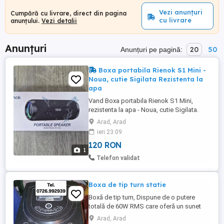
Vezi anunțuri
Cumpără cu livrare, direct din pagina
cu livrare
anunțului.
Vezi detalii
Anunțuri
20
50
Anunțuri pe pagină:
Boxa portabila Rienok S1 Mini -
Noua, cutie Sigilata Rezistenta la
apa
Vand Boxa portabila Rienok S1 Mini,
rezistenta la apa - Noua, cutie Sigilata.
Pret fix: 120 lei
Arad, Arad
ieri 23:09
120 RON
1
Telefon validat
Boxa de tip turn statie
Boxă de tip turn, Dispune de o putere
totală de 60W RMS care oferă un sunet
puternic în interiorul locuinței. Variante:
Arad, Arad