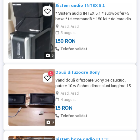
Sistem audio INTEX 5.1
* Sistem audio INTEX 5.1 * subwoofer+5
boxe * telecomandă * 150 lei * ridicare din
Arad
Arad, Arad
5 august
150 RON
Telefon validat
5
Două difuzoare Sony
1
Vând două difuzoare Sony pe cauciuc ,
putere 10 w 8 ohmi dimensiuni lungime 15
cm , lățime 7 cm , adâncime 5,5 cm , sunt
Arad, Arad
in stare perfectă, 15 lei buc.
4 august
15 RON
Telefon validat
3
Sistem boxe audio ELITE