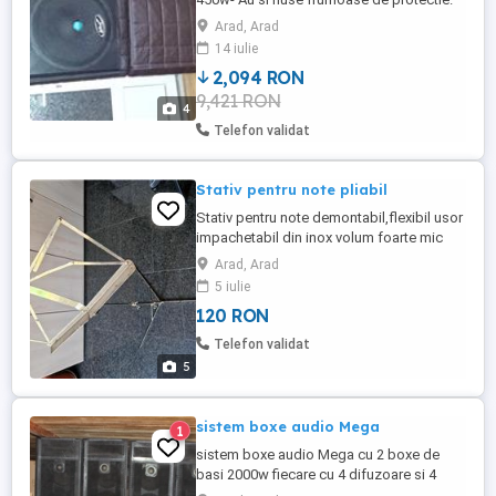
Sunt intr-o stare foarte buna tehnica si
Arad, Arad
estetica. Separat se vand 3 cabluri de 2,5
14 iulie
cauciucate care nu se intaresc la frig si au
2,094 RON
mufe Neutrik si o lungime de 70m.
9,421 RON
4
Telefon validat
Stativ pentru note pliabil
Stativ pentru note demontabil,flexibil usor
impachetabil din inox volum foarte mic
Arad, Arad
5 iulie
120 RON
Telefon validat
5
sistem boxe audio Mega
1
sistem boxe audio Mega cu 2 boxe de
basi 2000w fiecare cu 4 difuzoare si 4
sateliti 250w bucata