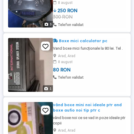
legat la P.C, la telefon, usb stick sau card
8 august
cu muzica MP3. Partea superioară este
250 RON
echipată cu butoane tactile sau fizice
300 RON
pentru controlul volumului, comutarea
sursei de intrare (INPUT), ...
3
Telefon validat
Boxe mici calculator pc
Vand boxe mici funcționale la 80 lei. Tel .
Arad, Arad
8 august
80 RON
Telefon validat
1
vând boxe mini noi ideale ptr and
boxe aufio noi tip ptr c
vând boxe noi ce se vad in poze ideale ptr
copii
Arad, Arad