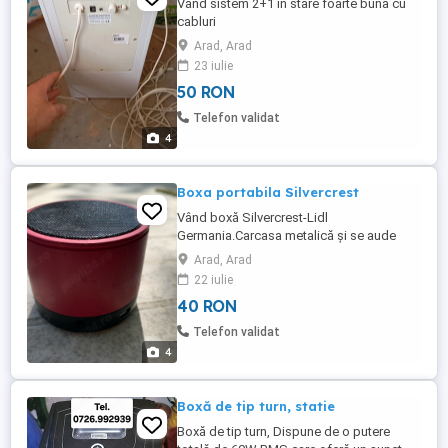
Vând sistem 2+1 in stare foarte buna cu
cabluri
Arad, Arad
23 iulie
50 RON
Telefon validat
4
Boxa portabila Silvercrest
Vând boxă Silvercrest-Lidl
Germania.Carcasa metalică și se aude
foarte bine.
Arad, Arad
22 iulie
40 RON
Telefon validat
4
Boxă de tip turn, statie
Boxă de tip turn, Dispune de o putere