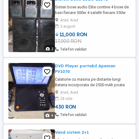
Sisten boxe audio Elite contine 4 boxe de
basi fiecare 500w 4 sateliti fiecare 350w
Arad, Arad
3 august
11,000 RON
17,000 RON
2
Telefon validat
DVD Player portabil Apeman
PV1070
Calatorie cu masina pe distante lungi
Bateria incorporata de 2500 mAh poate
asigura aproximativ 6 ore de utilizare.
Arad, Arad
Optiunile de incarcator auto si incarcator
28 iulie
de perete va asigura ca il puteti utiliza
430 RON
pentru o perioada mai lunga de timp
oricand si oriunde. Permiteti copiilor dvs.
Telefon validat
4
din spate sa urmareasca ...
Vand sistem 2+1