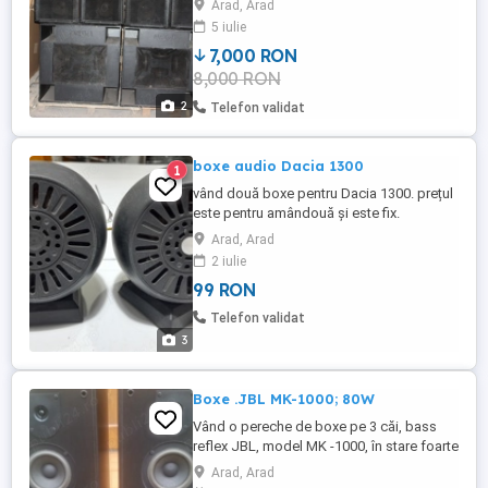
Arad, Arad
5 iulie
7,000 RON
8,000 RON
2
Telefon validat
boxe audio Dacia 1300
1
vând două boxe pentru Dacia 1300. prețul
este pentru amândouă și este fix.
cumpărătorul își va plăti transportul cu
Arad, Arad
poșta.ro sau curierat rapid.
2 iulie
99 RON
Telefon validat
3
Boxe .JBL MK-1000; 80W
Vând o pereche de boxe pe 3 căi, bass
reflex JBL, model MK -1000, în stare foarte
bună de funcționare. În Arad pot asigura
Arad, Arad
transport. Preț 500 lei.