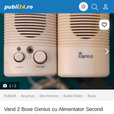
publi
24
.ro
1
/ 2
Publi24
Anunțuri
Electronice
Audio/Video
Boxe
Vand 2 Boxe Genius cu Alimentator Second