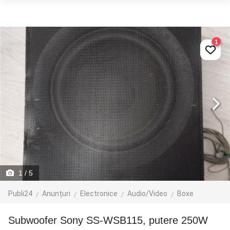
1
1
/ 5
Publi24
Anunțuri
Electronice
Audio/Video
Boxe
Subwoofer Sony SS-WSB115, putere 250W