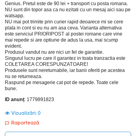
Genius. Pretul este de 90 lei + transport cu posta romana.
NU sunt din topor asa ca nu ezitati cu un mesaj aici sau pe
watsapp.
NU mai pot trimite prin curier rapid deoarece mi se cere
plata in cont si eu nu am asa ceva. Varianta alternativa
este serviciul PRIORIPOST al postei romane care vine
mai repede si are optiune de adus la usa, mai scump
evident.
Produsul vandut nu are nici un fel de garantie.
Singurul lucru pe care il garantez in toata tranzactia este
COLETAREA CORESPUNZATOARE!
Produsele sunt nereturnabile, iar banii oferiti pe acestea
nu se returneaza.
Raspund pe mesagerie cat pot de repede. Toate cele
bune.
ID anunț
: 1779891823
Vizualizări:
0
Raportează