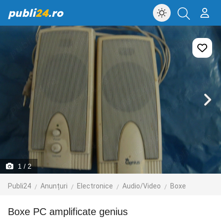
publi
24
.ro
1
/ 2
Publi24
Anunțuri
Electronice
Audio/Video
Boxe
boxe PC amplificate genius