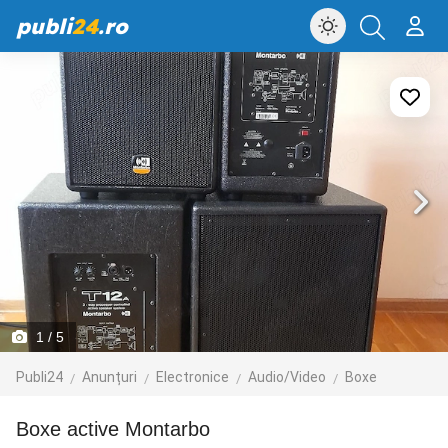
publi
24
.ro
1
/ 5
Publi24
Anunțuri
Electronice
Audio/Video
Boxe
Boxe active Montarbo