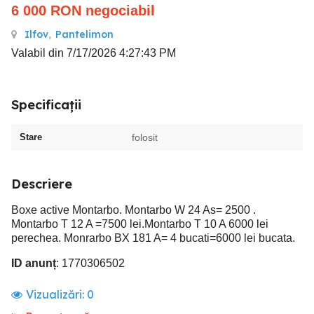
6 000
RON
negociabil
Ilfov
,
Pantelimon
Valabil din 7/17/2026 4:27:43 PM
Specificații
Stare
folosit
Descriere
Boxe active Montarbo. Montarbo W 24 As= 2500 .
Montarbo T 12 A =7500 lei.Montarbo T 10 A 6000 lei
perechea. Monrarbo BX 181 A= 4 bucati=6000 lei bucata.
ID anunț
: 1770306502
Vizualizări:
0