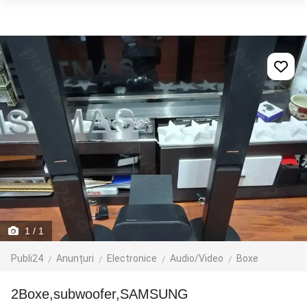
1
/ 1
Publi24
Anunțuri
Electronice
Audio/Video
Boxe
2Boxe,subwoofer,SAMSUNG