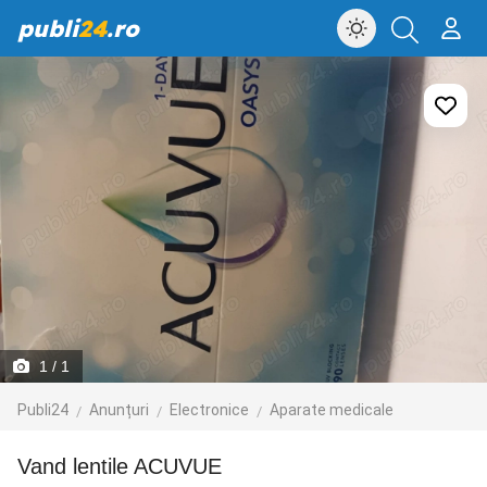
publi
24
.ro
1
/ 1
Publi24
Anunțuri
Electronice
Aparate medicale
Vand lentile ACUVUE