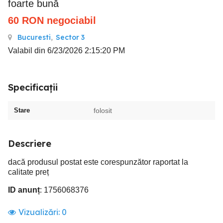
foarte bună
60
RON
negociabil
Bucuresti
,
Sector 3
Valabil din 6/23/2026 2:15:20 PM
Specificații
Stare
folosit
Descriere
dacă produsul postat este corespunzător raportat la
calitate preț
ID anunț
: 1756068376
Vizualizări:
0