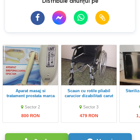
Distribuie anunțul pe
Aparat masaj si
Scaun cu rotile pliabil
steril
tratament prostata marca
carucior dizabilitati carut
PROSTAM - cu functie de
batrani,cu 2 suporturi pt
vibromasaj si incalzire
asezat talpi picioare
Sector 2
Sector 3
800 RON
479 RON
1