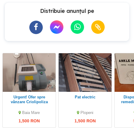
Distribuie anunțul pe
Urgent! Ofer spre
pat electric
Dispozitiv masaj si
vânzare Criolipoliza
remedi
m
Baia Mare
Plopeni
1,500 RON
1,500 RON