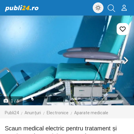
publi
24
.ro
1
/ 5
Publi24
Anunțuri
Electronice
Aparate medicale
Scaun medical electric pentru tratament și