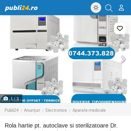
publi
24
.ro
1
/ 3
Publi24
Anunțuri
Electronice
Aparate medicale
Rola hartie pt. autoclave si sterilizatoare Dr.