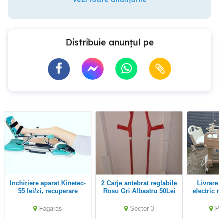
Distribuie anunțul pe
Inchiriere aparat Kinetec-
2 Carje antebrat reglabile
Livrare in tara- Pat ATI
55 lei/zi, recuperare
Rosu Gri Albastru 50Lei
electric
pasiva a genunchiului
perechea 25L carja
3 functi
ALUMINIU dizabilitati
cu 
Fagaras
Sector 3
P
handicap