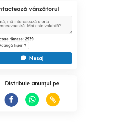
ntactează vânzătorul
ctere rămase:
2939
daugă fișier
?
Mesaj
Distribuie anunțul pe