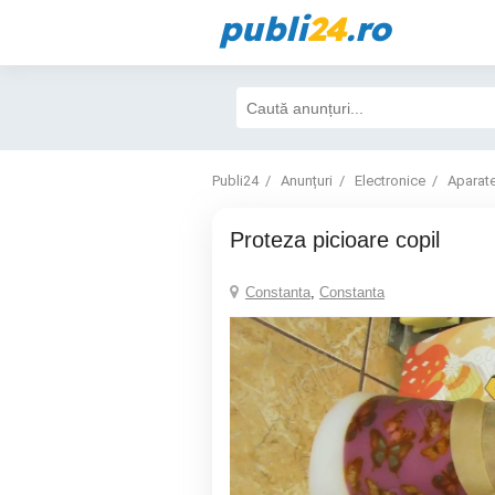
publi
24
.ro
Publi24
Anunțuri
Electronice
Aparat
Proteza picioare copil
Constanta
,
Constanta