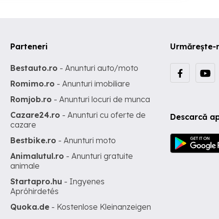
Parteneri
Urmărește-
Bestauto.ro
- Anunturi auto/moto
Romimo.ro
- Anunturi imobiliare
Romjob.ro
- Anunturi locuri de munca
Cazare24.ro
- Anunturi cu oferte de
Descarcă ap
cazare
Bestbike.ro
- Anunturi moto
Animalutul.ro
- Anunturi gratuite
animale
Startapro.hu
- Ingyenes
Apróhirdetés
Quoka.de
- Kostenlose Kleinanzeigen