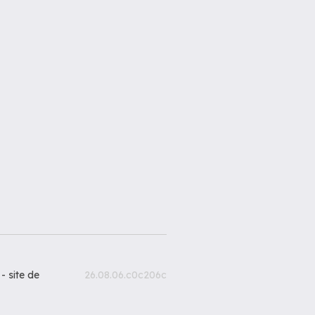
 -
site de
26.08.06.c0c206c