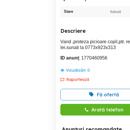
Stare
folosit
Descriere
Vand ,proteza picioare copil,ptr. 
lei.sunati la 0773x923x313
ID anunț
: 1770460956
Vizualizări:
0
Raportează
Fă ofertă
Arată telefon
Anunțuri recomandate