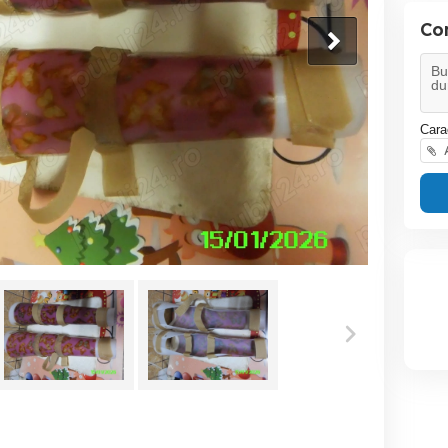
Co
Cara
A