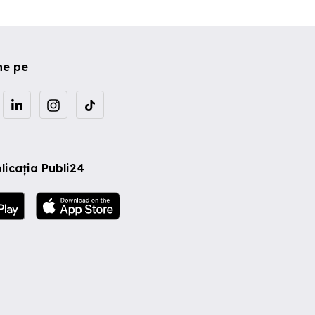
ne pe
licația Publi24