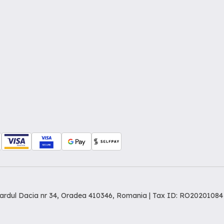
levardul Dacia nr 34, Oradea 410346, Romania | Tax ID: RO20201084