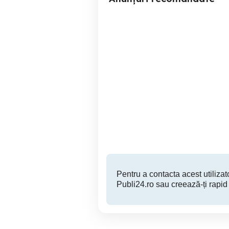
Paturi medicale electrice
paturi pentru bolnavi
paturi spital
Satu Mare
150 RON
Pentru a contacta acest utilizato
Publi24.ro sau creează-ți rapid