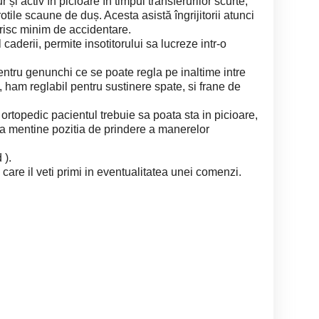
 și activ în picioare în timpul transferurilor scurte,
rotile scaune de duș. Acesta asistă îngrijitorii atunci
 risc minim de accidentare.
caderii, permite insotitorului sa lucreze intr-o
entru genunchi ce se poate regla pe inaltime intre
, ham reglabil pentru sustinere spate, si frane de
 ortopedic pacientul trebuie sa poata sta in picioare,
ata mentine pozitia de prindere a manerelor
 ).
 care il veti primi in eventualitatea unei comenzi.