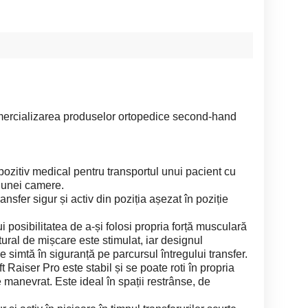
omercializarea produselor ortopedice second-hand
spozitiv medical pentru transportul unui pacient cu
ul unei camere.
sfer sigur și activ din poziția așezat în poziție
ui posibilitatea de a-și folosi propria forță musculară
tural de mișcare este stimulat, iar designul
e simtă în siguranță pe parcursul întregului transfer.
ft Raiser Pro este stabil și se poate roti în propria
e manevrat. Este ideal în spații restrânse, de