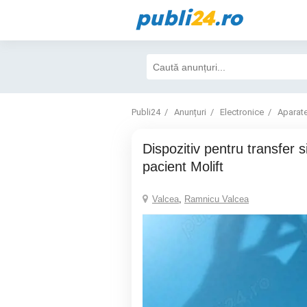
publi
24
.ro
Publi24
Anunțuri
Electronice
Aparat
Dispozitiv pentru transfer si transport
pacient Molift
Valcea
,
Ramnicu Valcea