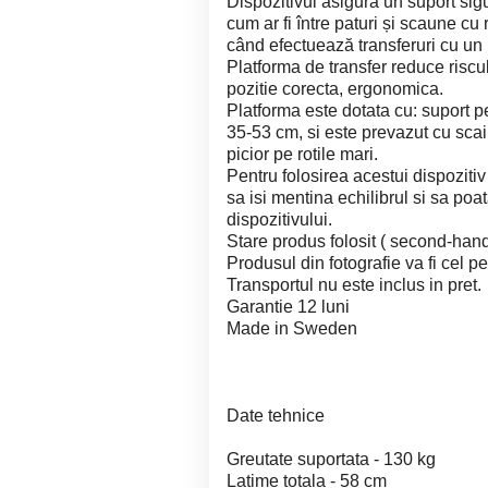
Dispozitivul asigură un suport sigur
cum ar fi între paturi și scaune cu 
când efectuează transferuri cu un
Platforma de transfer reduce riscul 
pozitie corecta, ergonomica.
Platforma este dotata cu: suport p
35-53 cm, si este prevazut cu scai
picior pe rotile mari.
Pentru folosirea acestui dispozitiv
sa isi mentina echilibrul si sa po
dispozitivului.
Stare produs folosit ( second-hand
Produsul din fotografie va fi cel pe
Transportul nu este inclus in pret.
Garantie 12 luni
Made in Sweden
Date tehnice
Greutate suportata - 130 kg
Latime totala - 58 cm