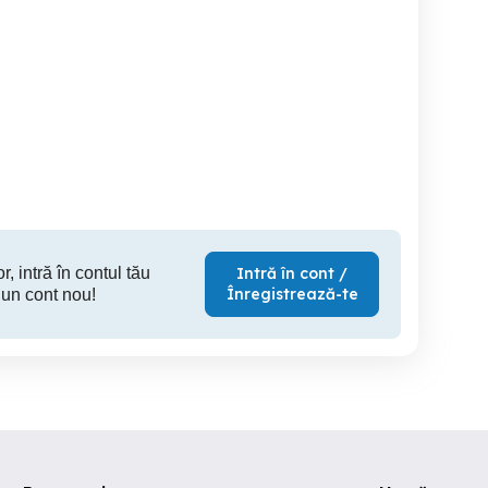
mpa persoane cu
Lift scaun scari pentru
Aparat Masaj Ceragem EP-
dizabilități
persoane cu dizabilități
Ramnicu Valcea
Ramnicu Valcea
Ramn
1,000 RON
4,500 RON
2,
r, intră în contul tău
Intră în cont /
Înregistrează-te
 un cont nou!