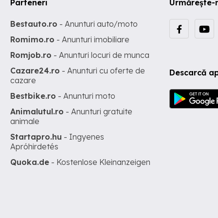
Parteneri
Urmărește-
Bestauto.ro
- Anunturi auto/moto
Romimo.ro
- Anunturi imobiliare
Romjob.ro
- Anunturi locuri de munca
Cazare24.ro
- Anunturi cu oferte de
Descarcă ap
cazare
Bestbike.ro
- Anunturi moto
Animalutul.ro
- Anunturi gratuite
animale
Startapro.hu
- Ingyenes
Apróhirdetés
Quoka.de
- Kostenlose Kleinanzeigen