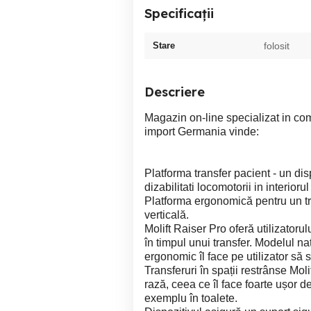
Specificații
Stare
folosit
Descriere
Magazin on-line specializat in c
import Germania vinde:
Platforma transfer pacient - un di
dizabilitati locomotorii in interior
Platforma ergonomică pentru un tran
verticală.
Molift Raiser Pro oferă utilizatorul
în timpul unui transfer. Modelul na
ergonomic îl face pe utilizator să s
Transferuri în spații restrânse Moli
rază, ceea ce îl face foarte ușor d
exemplu în toalete.