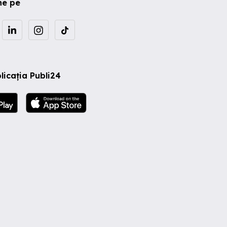
ne pe
licația Publi24