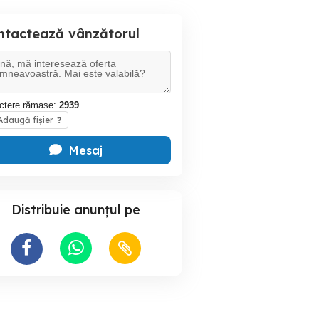
ntactează vânzătorul
ctere rămase:
2939
daugă fișier
?
Mesaj
Distribuie anunțul pe