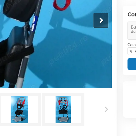
Co
Cara
A