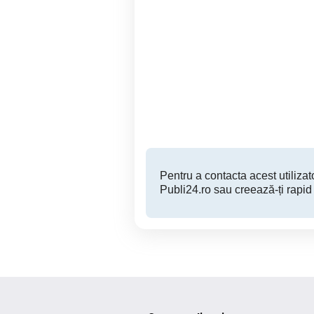
Elevator Lift pacient cu
Ra
dizabilitati cu ham
Ramnicu Valcea
1,700 RON
Pentru a contacta acest utilizato
Publi24.ro sau creează-ți rapid