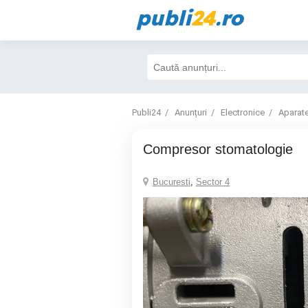
publi
24
.ro
Publi24
Anunțuri
Electronice
Aparat
compresor stomatologie
Bucuresti
,
Sector 4