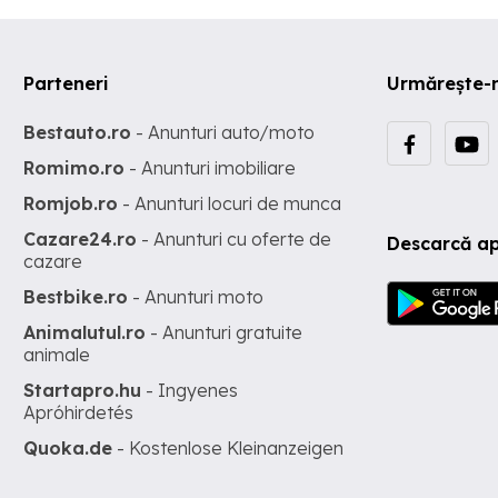
Parteneri
Urmărește-
Bestauto.ro
- Anunturi auto/moto
Romimo.ro
- Anunturi imobiliare
Romjob.ro
- Anunturi locuri de munca
Cazare24.ro
- Anunturi cu oferte de
Descarcă ap
cazare
Bestbike.ro
- Anunturi moto
Animalutul.ro
- Anunturi gratuite
animale
Startapro.hu
- Ingyenes
Apróhirdetés
Quoka.de
- Kostenlose Kleinanzeigen