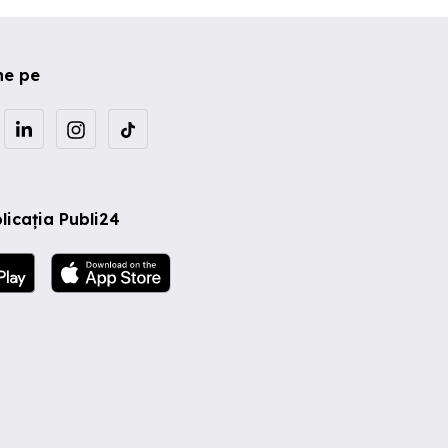
ne pe
licația Publi24