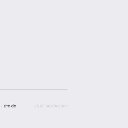
 -
site de
26.08.06.c0c206c