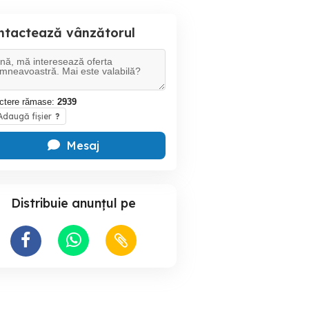
ntactează vânzătorul
ctere rămase:
2939
daugă fișier
?
Mesaj
Distribuie anunțul pe