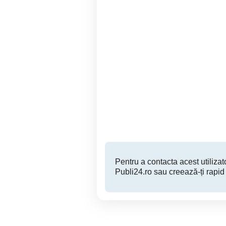
Scaun stomatologic
Aparatura si instrumentar
Orastie
500 EUR
Pentru a contacta acest utilizato
Publi24.ro sau creează-ți rapid