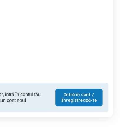
Urgent! Ofer spre vânzare
pa
cabinet stomatologic
Criolipoliza
Targoviste
Baia Mare
5,400 RON
1,500 RON
1,
r, intră în contul tău
Intră în cont /
Înregistrează-te
 un cont nou!