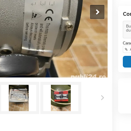
Co
Cara
A