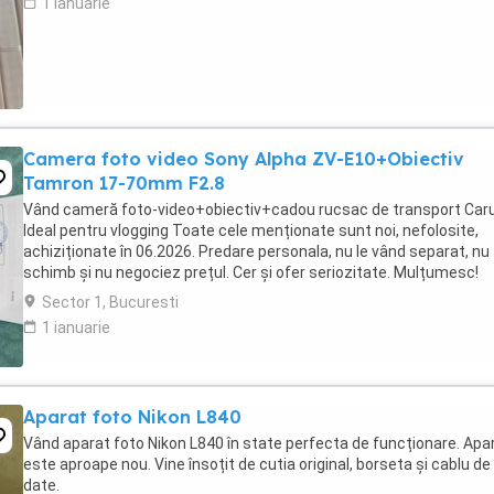
1 ianuarie
Camera foto video Sony Alpha ZV-E10+Obiectiv
Tamron 17-70mm F2.8
Vând cameră foto-video+obiectiv+cadou rucsac de transport Car
Ideal pentru vlogging Toate cele menționate sunt noi, nefolosite,
achiziționate în 06.2026. Predare personala, nu le vând separat, nu
schimb și nu negociez prețul. Cer și ofer seriozitate. Mulțumesc!
Sector 1, Bucuresti
1 ianuarie
Aparat foto Nikon L840
Vând aparat foto Nikon L840 în state perfecta de funcționare. Apa
este aproape nou. Vine însoțit de cutia original, borseta și cablu de
date.