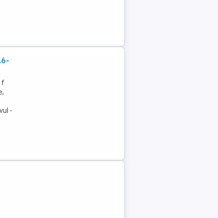
16-
 f
e,
vul -