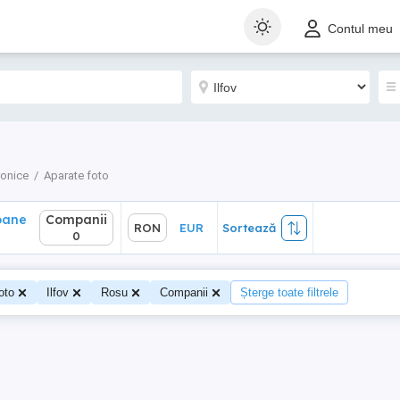
ane
Companii
RON
EUR
Sortează
Contul meu
0
ronice
Aparate foto
oane
Companii
RON
EUR
Sortează
0
oto
Ilfov
Rosu
Companii
Șterge toate filtrele