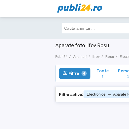
publi
24
.ro
Toate
Perso
Filtre
4
1
1
Aparate foto Ilfov Rosu
Publi24
Anunțuri
Ilfov
Rosu
Elect
Toate
Pers
Filtre
4
1
1
→
Filtre active:
Electronice
Aparate f