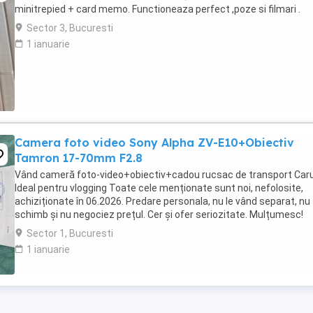
minitrepied + card memo. Functioneaza perfect ,poze si filmari .
Sector 3, Bucuresti
1 ianuarie
Camera foto video Sony Alpha ZV-E10+Obiectiv
Tamron 17-70mm F2.8
Vând cameră foto-video+obiectiv+cadou rucsac de transport Car
Ideal pentru vlogging Toate cele menționate sunt noi, nefolosite,
achiziționate în 06.2026. Predare personala, nu le vând separat, nu
schimb și nu negociez prețul. Cer și ofer seriozitate. Mulțumesc!
Sector 1, Bucuresti
1 ianuarie