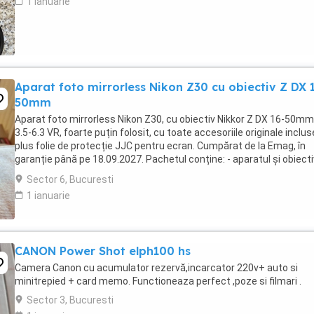
1 ianuarie
Aparat foto mirrorless Nikon Z30 cu obiectiv Z DX 
50mm
Aparat foto mirrorless Nikon Z30, cu obiectiv Nikkor Z DX 16-50mm
3.5-6.3 VR, foarte puțin folosit, cu toate accesoriile originale inclus
plus folie de protecție JJC pentru ecran. Cumpărat de la Emag, în
garanție până pe 18.09.2027. Pachetul conține: - aparatul și obiecti
baterie EN-EL25a - ...
Sector 6, Bucuresti
1 ianuarie
CANON Power Shot elph100 hs
Camera Canon cu acumulator rezervă,incarcator 220v+ auto si
minitrepied + card memo. Functioneaza perfect ,poze si filmari .
Sector 3, Bucuresti