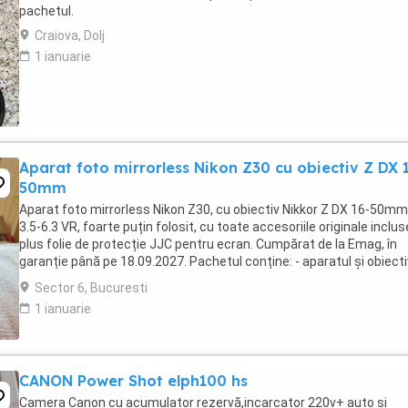
pachetul.
Craiova, Dolj
1 ianuarie
Aparat foto mirrorless Nikon Z30 cu obiectiv Z DX 
50mm
Aparat foto mirrorless Nikon Z30, cu obiectiv Nikkor Z DX 16-50mm
3.5-6.3 VR, foarte puțin folosit, cu toate accesoriile originale inclus
plus folie de protecție JJC pentru ecran. Cumpărat de la Emag, în
garanție până pe 18.09.2027. Pachetul conține: - aparatul și obiecti
baterie EN-EL25a - ...
Sector 6, Bucuresti
1 ianuarie
CANON Power Shot elph100 hs
Camera Canon cu acumulator rezervă,incarcator 220v+ auto si