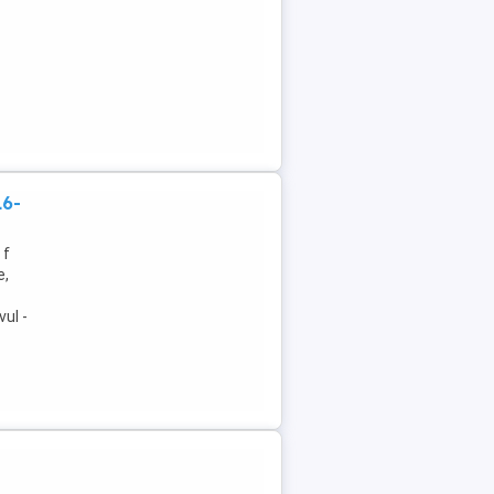
16-
 f
e,
vul -