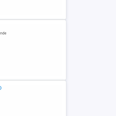
inde
)