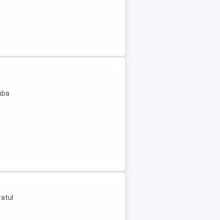
uba
ratul