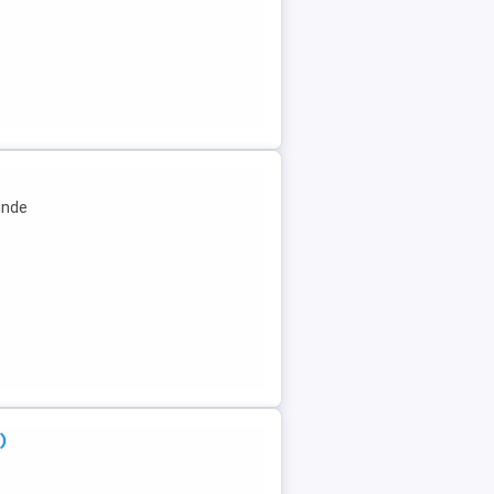
inde
)