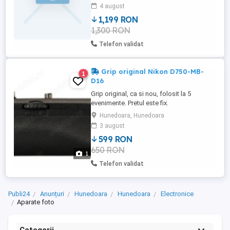
declansare. A fost cumparat, pentru un
4 august
proiect,care nu sa mai derulat, exista si
1,199 RON
cutia lui. Cumparat de la f64, exista
1,300 RON
factura, acum... este fara garantie, a
expirat... Dar ...
Telefon validat
Grip original Nikon D750-MB-
1
D16
Grip original, ca si nou, folosit la 5
evenimente. Pretul este fix.
Hunedoara, Hunedoara
3 august
599 RON
650 RON
1
Telefon validat
Publi24
Anunțuri
Hunedoara
Hunedoara
Electronice
Aparate foto