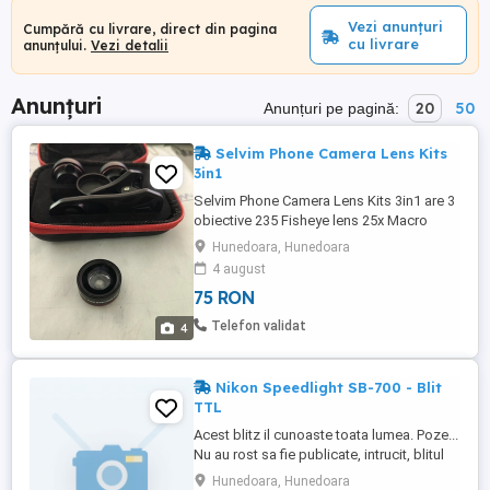
Vezi anunțuri
Cumpără cu livrare, direct din pagina
cu livrare
anunțului.
Vezi detalii
Anunțuri
20
50
Anunțuri pe pagină:
Selvim Phone Camera Lens Kits
3in1
Selvim Phone Camera Lens Kits 3in1 are 3
obiective 235 Fisheye lens 25x Macro
Lens 0.6x Wide angle lens borseta +
Hunedoara, Hunedoara
stativul pt telefon compatibil cu Iphone
4 august
11, X, 8,7,6, Plus X, XS, XR Samsung
75 RON
Galaxy plus alte modele de telefoane
Telefon validat
4
Nikon Speedlight SB-700 - Blit
TTL
Acest blitz il cunoaste toata lumea. Poze...
Nu au rost sa fie publicate, intrucit, blitul
este absolut nou, nu are nici macar o
Hunedoara, Hunedoara