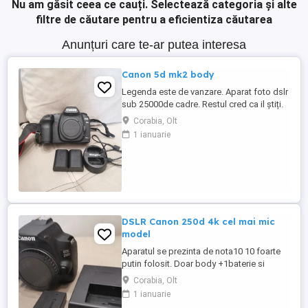
Nu am găsit ceea ce cauți.
Selectează categoria și alte
filtre de căutare pentru a eficientiza căutarea
Anunțuri care te-ar putea interesa
Canon 5d mk2 body
Legenda este de vanzare. Aparat foto dslr
sub 25000de cadre. Restul cred ca il știți.
2 baterii originale. Si incarcator usb. Am la
Corabia, Olt
el tot kit-ul dacă sunteți interesați.
1 ianuarie
DSLR Canon 250d 4k cel mai mic
model
Aparatul se prezinta de nota10 10 foarte
putin folosit. Doar body +1baterie si
incarcator original. Am pentru el obiectiv si
Corabia, Olt
alte accesorii dar separat.
1 ianuarie