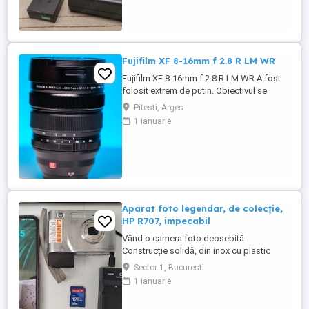
Fujifilm XF 8-16mm f 2.8 R LM WR
Fujifilm XF 8-16mm f 2.8 R LM WR A fost
folosit extrem de putin. Obiectivul se
prezinta intr-o stare buna de functionare si
Pitesti, Arges
se vinde cu cutia originala.
1 ianuarie
Aparat foto legendar, de colecție,
HP R707, impecabil
Vând o camera foto deosebită
Construcție solidă, din inox cu plastic
Foarte mică și ființă. Include încărcător,
Sector 1, Bucuresti
card SD și acumulator original Impecabil
1 ianuarie