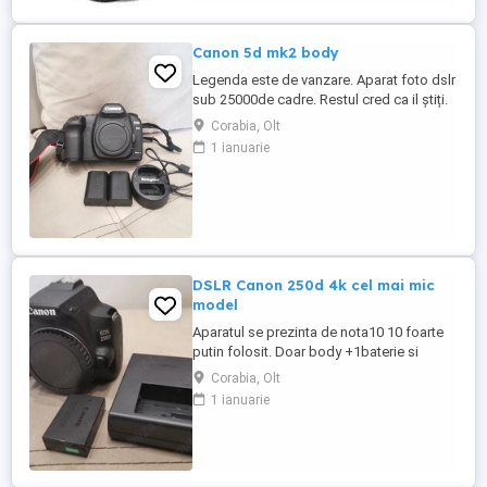
Macro, Macro Zoom Continuous AF (doar
pt video) AF ...
Canon 5d mk2 body
Legenda este de vanzare. Aparat foto dslr
sub 25000de cadre. Restul cred ca il știți.
2 baterii originale. Si incarcator usb. Am la
Corabia, Olt
el tot kit-ul dacă sunteți interesați.
1 ianuarie
DSLR Canon 250d 4k cel mai mic
model
Aparatul se prezinta de nota10 10 foarte
putin folosit. Doar body +1baterie si
incarcator original. Am pentru el obiectiv si
Corabia, Olt
alte accesorii dar separat.
1 ianuarie