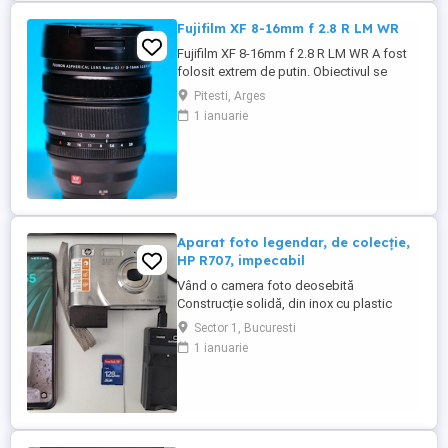
Fujifilm XF 8-16mm f 2.8 R LM WR
Fujifilm XF 8-16mm f 2.8 R LM WR A fost
folosit extrem de putin. Obiectivul se
prezinta intr-o stare buna de functionare si
Pitesti, Arges
se vinde cu cutia originala.
1 ianuarie
Aparat foto legendar, de colecție,
HP R707, impecabil
Vând o camera foto deosebită
Construcție solidă, din inox cu plastic
Foarte mică și ființă. Include încărcător,
Sector 1, Bucuresti
card SD și acumulator original Impecabil
1 ianuarie