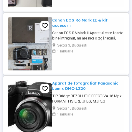
Canon EOS R6 Mark II & kit
accesorii
Canon EOS R6 Mark II Aparatul este foarte
bine întreținut, nu are nici o zgârietură,
funcționează perfect. Cumpărat în 2023,
Sector 3, Bucuresti
sunt primul și unicul proprietar, pot
1 ianuarie
prezenta factura de cumpărare. Estimez
numărul de declanșări la +120K, din care
cam 90% au fost trase cu opturator
electronic, deci fără ...
Aparat de fotografiat Panasonic
Lumix DMC-LZ20
TIP Bridge REZOLUTIE EFECTIVA 16 Mpx
FORMAT FISIERE JPEG, MJPEG
INREGISTRARE VIDEO HD , 30 fps ZOOM
Sector 1, Bucuresti
OPTIC 21x TIP OBIECTIV Panasonic ZOOM
1 ianuarie
DIGITAL 4x STABILIZARE OPTICA DE
IMAGINE Da, Power O.I.S. TIP FOCALIZARE
Autofocus MOD FOCALIZARE Normal, AF