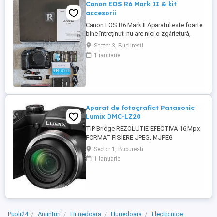
Canon EOS R6 Mark II & kit
accesorii
Canon EOS R6 Mark II Aparatul este foarte
bine întreținut, nu are nici o zgârietură,
funcționează perfect. Cumpărat în 2023,
Sector 3, Bucuresti
sunt primul și unicul proprietar, pot
1 ianuarie
prezenta factura de cumpărare. Estimez
numărul de declanșări la +120K, din care
cam 90% au fost trase cu opturator
electronic, deci fără ...
Aparat de fotografiat Panasonic
Lumix DMC-LZ20
TIP Bridge REZOLUTIE EFECTIVA 16 Mpx
FORMAT FISIERE JPEG, MJPEG
INREGISTRARE VIDEO HD , 30 fps ZOOM
Sector 1, Bucuresti
OPTIC 21x TIP OBIECTIV Panasonic ZOOM
1 ianuarie
DIGITAL 4x STABILIZARE OPTICA DE
IMAGINE Da, Power O.I.S. TIP FOCALIZARE
Autofocus MOD FOCALIZARE Normal, AF
Macro, Macro Zoom Continuous AF (doar
pt video) AF ...
Publi24
Anunțuri
Hunedoara
Hunedoara
Electronice