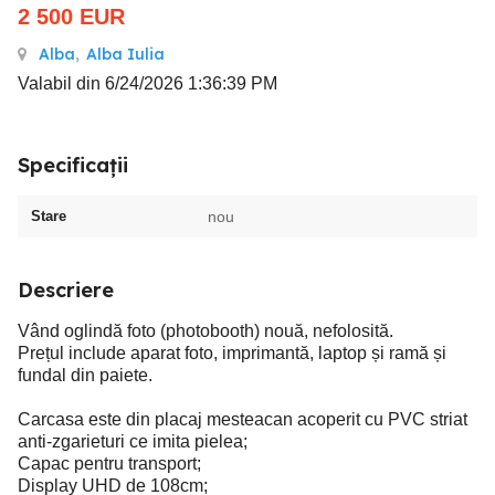
2 500
EUR
Alba
,
Alba Iulia
Valabil din 6/24/2026 1:36:39 PM
Specificații
Stare
nou
Descriere
Vând oglindă foto (photobooth) nouă, nefolosită.
Prețul include aparat foto, imprimantă, laptop și ramă și
fundal din paiete.
Carcasa este din placaj mesteacan acoperit cu PVC striat
anti-zgarieturi ce imita pielea;
Capac pentru transport;
Display UHD de 108cm;