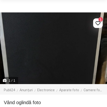
1
1
/ 1
Publi24
Anunțuri
Electronice
Aparate foto
Camere foto digitale
Vând oglindă foto