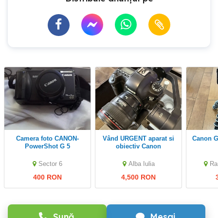
camera foto CANON-
Vând URGENT aparat si
Canon 
PowerShot G 5
obiectiv Canon
Sector 6
Alba Iulia
Ra
400 RON
4,500 RON
Sună
Mesaj