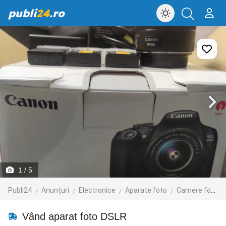
publi
24
.ro
1
/ 5
Publi24
Anunțuri
Electronice
Aparate foto
Camere foto digitale
Vând aparat foto DSLR