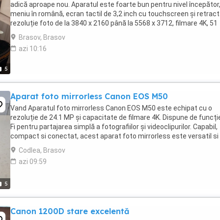
adică aproape nou. Aparatul este foarte bun pentru nivel începător
meniu în română, ecran tactil de 3,2 inch cu touchscreen și retracta
rezoluție foto de la 3840 x 2160 până la 5568 x 3712, filmare 4K, 51
puncte de focalizare, conexiune ...
Brasov, Brasov
azi 10:16
5
Aparat foto mirrorless Canon EOS M50
Vand Aparatul foto mirrorless Canon EOS M50 este echipat cu o
rezoluție de 24.1 MP și capacitate de filmare 4K. Dispune de funcți
Fi pentru partajarea simplă a fotografiilor și videoclipurilor. Capabil,
compact si conectat, acest aparat foto mirrorless este versatil si
ofera clipuri video 4K, un ...
Codlea, Brasov
azi 09:59
5
Canon 1200D stare excelentă