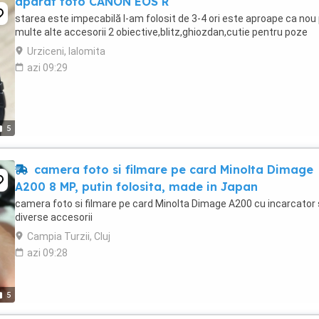
aparat foto CANON EOS R
starea este impecabilă l-am folosit de 3-4 ori este aproape ca nou
multe alte accesorii 2 obiective,blitz,ghiozdan,cutie pentru poze
Urziceni, Ialomita
azi 09:29
5
camera foto si filmare pe card Minolta Dimage
A200 8 MP, putin folosita, made in Japan
camera foto si filmare pe card Minolta Dimage A200 cu incarcator 
diverse accesorii
Campia Turzii, Cluj
azi 09:28
5