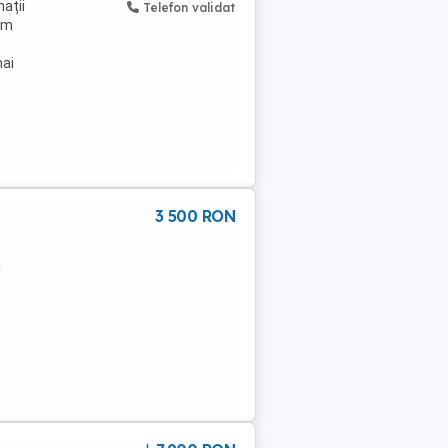
ații
Telefon validat
 am
mai
3 500 RON
a