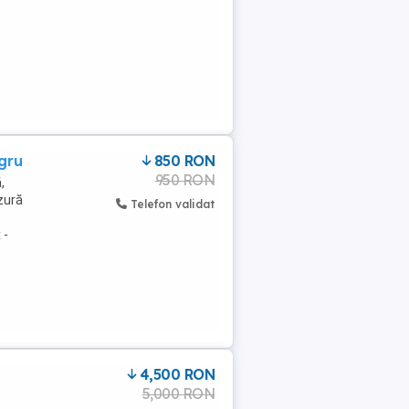
gru
850 RON
950 RON
,
uzură
Telefon validat
 -
4,500 RON
5,000 RON