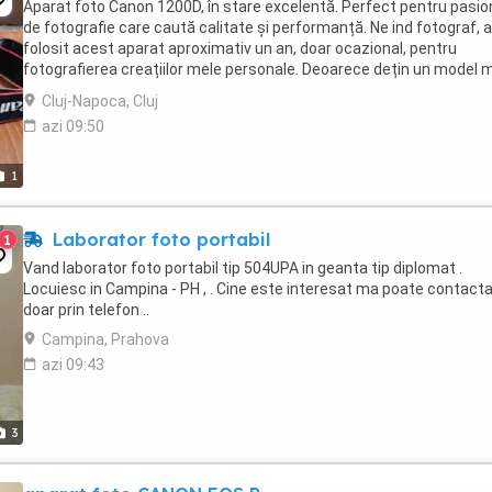
Aparat foto Canon 1200D, în stare excelentă. Perfect pentru pasion
de fotografie care caută calitate și performanță. Ne ind fotograf,
folosit acest aparat aproximativ un an, doar ocazional, pentru
fotografierea creațiilor mele personale. Deoarece dețin un model 
nou, acest aparat nu a mai fost ...
Cluj-Napoca, Cluj
azi 09:50
1
Laborator foto portabil
1
Vand laborator foto portabil tip 504UPA in geanta tip diplomat .
Locuiesc in Campina - PH , . Cine este interesat ma poate contact
doar prin telefon ..
Campina, Prahova
azi 09:43
3