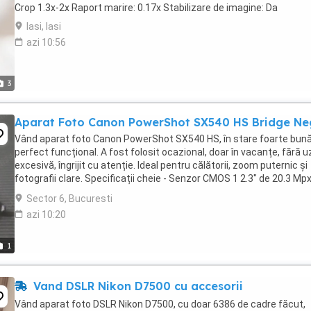
Crop 1.3x-2x Raport marire: 0.17x Stabilizare de imagine: Da
Iasi, Iasi
azi 10:56
3
Aparat Foto Canon PowerShot SX540 HS Bridge Ne
Vând aparat foto Canon PowerShot SX540 HS, în stare foarte bună
perfect funcțional. A fost folosit ocazional, doar în vacanțe, fără 
excesivă, îngrijit cu atenție. Ideal pentru călătorii, zoom puternic și
fotografii clare. Specificații cheie - Senzor CMOS 1 2.3" de 20.3 Mpx
Procesor de imagine ...
Sector 6, Bucuresti
azi 10:20
1
Vand DSLR Nikon D7500 cu accesorii
Vând aparat foto DSLR Nikon D7500, cu doar 6386 de cadre făcut,