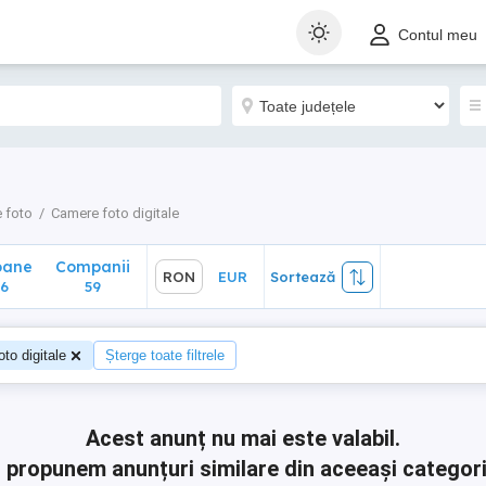
ane
Companii
RON
EUR
Sortează
Contul meu
59
 foto
Camere foto digitale
oane
Companii
RON
EUR
Sortează
6
59
to digitale
Șterge toate filtrele
Acest anunț nu mai este valabil.
ți propunem anunțuri similare din aceeași categori