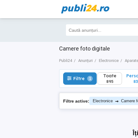
publi
24
.ro
Toate
Perso
Filtre
1
895
836
Camere foto digitale
Publi24
Anunțuri
Electronice
Aparate
Toate
Pers
Filtre
1
895
83
→
Filtre active:
Electronice
Camere fo
Î